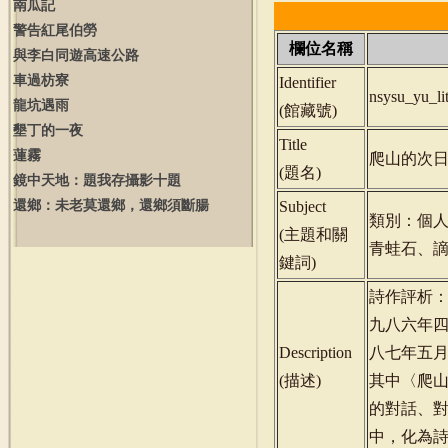
南瓜記
警告紅尾伯勞
欄位名稱
與李白同遊高速公路
車過枋寮
Identifier
nsysu_yu_l
龍坑遇雨
(
館藏號
)
墾丁的一夜
Title
蓮霧
爬山的次
(
題名
)
鏡中天地：題我存攝影十題
還鄉：未老莫還鄉，還鄉須斷腸
Subject
類別：個
(
主題和關
青蛙石、
鍵詞
)
詩作評析
九八六年
Description
八七年五
(
描述
)
其中〈爬山
的對話、
中，化為