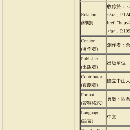
收錄於： <a h
Relation
</a>，P.1
(
關聯
)
href="htt
</a>，P.1
Creator
創作者：
(
著作者
)
Publisher
出版單位
(
出版者
)
Contributor
國立中山
(
貢獻者
)
Format
頁數：四
(
資料格式
)
Language
中文
(
語言
)