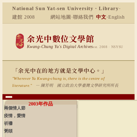
National Sun Yat-sen University · Library
·
建館 2008
網站地圖
·
聯絡我們
中文
·
English
余光中數位文學館
Kwang-Chung Yu's Digital Archives
est. 2008 · NSYSU
「余光中在的地方就是文學中心。」
"Wherever Yu Kwang-chung is, there is the centre of
— 陳芳明 國立政治大學臺灣文學研究所所長
literature."
2003
年作品
兩個情人節
疫情，愛情
祈禱
粥頌