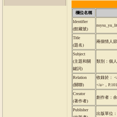
欄位名稱
Identifier
nsysu_yu_l
(
館藏號
)
Title
兩個情人
(
題名
)
Subject
(
主題和關
類別：個人
鍵詞
)
Relation
收錄於： <a hr
(
關聯
)
</a>，P.1
Creator
創作者：
(
著作者
)
Publisher
出版單位