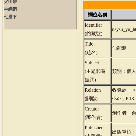
火山帶
神經網
欄位名稱
七層下
Identifier
nsysu_yu_l
(
館藏號
)
Title
仙能渡
(
題名
)
Subject
(
主題和關
類別：個人
鍵詞
)
Relation
收錄於： <a hr
(
關聯
)
</a>，P.1
Creator
創作者：
(
著作者
)
Publisher
出版單位