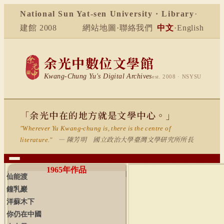
National Sun Yat-sen University · Library
·
建館 2008
網站地圖
·
聯絡我們
中文
·
English
余光中數位文學館
Kwang-Chung Yu's Digital Archives
est. 2008 · NSYSU
「余光中在的地方就是文學中心。」
"Wherever Yu Kwang-chung is, there is the centre of
— 陳芳明 國立政治大學臺灣文學研究所所長
literature."
1965
年作品
仙能渡
鐘乳巖
洋蘇木下
你仍在中國