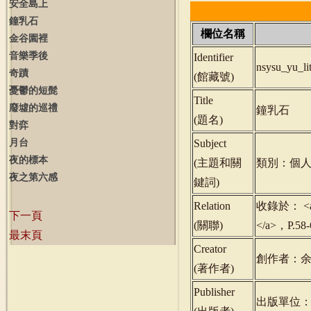
安全島上
鐘乳石
欄位名稱
金谷園裡
音樂季後
Identifier
nsysu_yu_l
奇蹟
(
館藏號
)
憂鬱的短髭
Title
廢墟的巡禮
鐘乳石
(
題名
)
對弈
月台
Subject
夜的標本
(
主題和關
類別：個人
夜之第六感
鍵詞
)
Relation
收錄於： <a hr
下一頁
(
關聯
)
</a>，P.
最末頁
Creator
創作者：
(
著作者
)
Publisher
出版單位