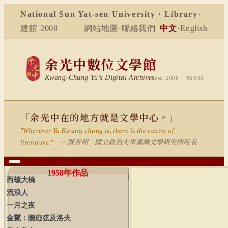
National Sun Yat-sen University · Library
·
建館 2008
網站地圖
·
聯絡我們
中文
·
English
余光中數位文學館
Kwang-Chung Yu's Digital Archives
est. 2008 · NSYSU
「余光中在的地方就是文學中心。」
"Wherever Yu Kwang-chung is, there is the centre of
— 陳芳明 國立政治大學臺灣文學研究所所長
literature."
1958
年作品
西螺大橋
流浪人
一月之夜
金鬣：贈瘂弦及洛夫