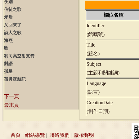
夜別
信徒之歌
欄位名稱
矛盾
又回來了
Identifier
詩人之歌
(
館藏號
)
海燕
Title
吻
(
題名
)
我向高空射支箭
對語
Subject
孤星
(
主題和關鍵詞
)
孤舟夜航記
Language
(
語言
)
下一頁
CreationDate
最末頁
(
創作日期
)
首頁
|
網站導覽
|
聯絡我們
|
版權聲明