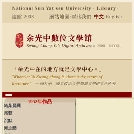
National Sun Yat-sen University · Library
·
建館 2008
網站地圖
·
聯絡我們
中文
·
English
余光中數位文學館
Kwang-Chung Yu's Digital Archives
est. 2008 · NSYSU
「余光中在的地方就是文學中心。」
"Wherever Yu Kwang-chung is, there is the centre of
— 陳芳明 國立政治大學臺灣文學研究所所長
literature."
1952
年作品
給葉麗羅
尾聲
沉默
海之戀