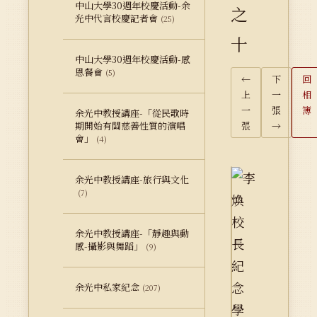
中山大學30週年校慶活動-余
之
光中代言校慶記者會
(25)
十
中山大學30週年校慶活動-感
恩餐會
(5)
←
下
回
上
一
相
一
張
簿
余光中教授講座-「從民歌時
期開始有關慈善性質的演唱
張
→
會」
(4)
余光中教授講座-旅行與文化
(7)
余光中教授講座-「靜趣與動
感-攝影與舞蹈」
(9)
余光中私家紀念
(207)