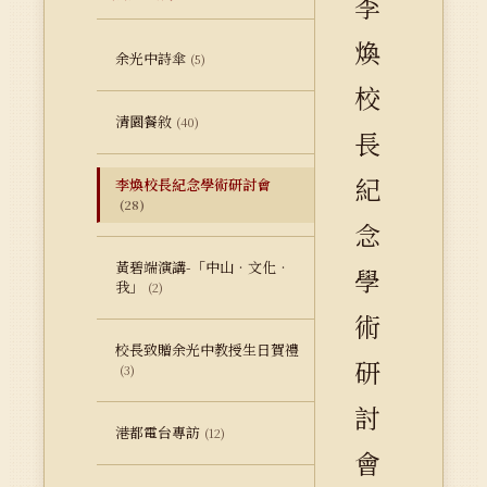
李
煥
余光中詩傘
(5)
校
清園餐敘
(40)
長
紀
李煥校長紀念學術研討會
(28)
念
黃碧端演講-「中山‧文化‧
學
我」
(2)
術
校長致贈余光中教授生日賀禮
研
(3)
討
港都電台專訪
(12)
會