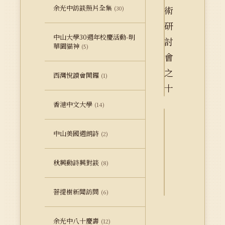
余光中訪談照片全集
(30)
中山大學30週年校慶活動-明
華園貓神
(5)
西灣悅讀會開鑼
(1)
香港中文大學
(14)
詮
中山美國週朗詩
(2)
釋
資
秋興動詩興對談
料
(8)
Dublin
Core
菩提樹新聞訪問
(6)
余光中八十慶壽
(12)