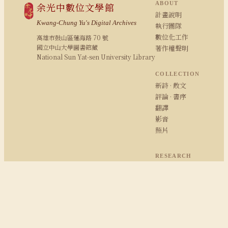
ABOUT
余光中數位文學館
計畫說明
Kwang-Chung Yu's Digital Archives
執行團隊
數位化工作
高雄市鼓山區蓮海路 70 號
國立中山大學圖書館藏
著作權聲明
National Sun Yat-sen University Library
COLLECTION
新詩 · 散文
評論 · 書序
翻譯
影音
照片
RESEARCH
研究報告
期刊論文
余學研究
余光中粉絲專頁