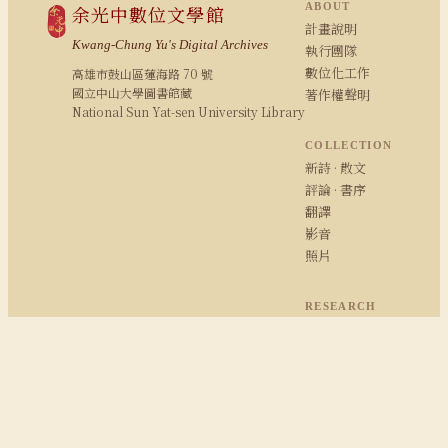
ABOUT
余光中數位文學館
計畫說明
Kwang-Chung Yu's Digital Archives
執行團隊
數位化工作
高雄市鼓山區蓮海路 70 號
國立中山大學圖書館藏
著作權聲明
National Sun Yat-sen University Library
COLLECTION
新詩 · 散文
評論 · 書序
翻譯
影音
照片
RESEARCH
研究報告
期刊論文
余學研究
余光中粉絲專頁