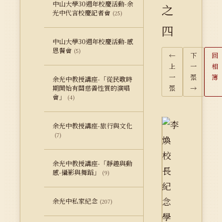
中山大學30週年校慶活動-余
之
光中代言校慶記者會
(25)
四
中山大學30週年校慶活動-感
恩餐會
(5)
←
下
回
上
一
相
一
張
簿
余光中教授講座-「從民歌時
期開始有關慈善性質的演唱
張
→
會」
(4)
余光中教授講座-旅行與文化
(7)
余光中教授講座-「靜趣與動
感-攝影與舞蹈」
(9)
余光中私家紀念
(207)