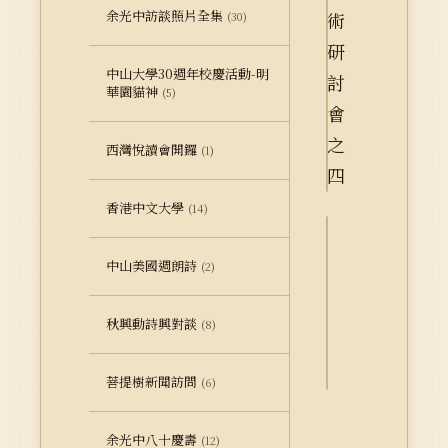
余光中訪談照片全集
(30)
中山大學30週年校慶活動-明
華園貓神
(5)
西灣悅讀會開鑼
(1)
香港中文大學
(14)
詮
中山美國週朗詩
(2)
釋
資
秋興動詩興對談
料
(8)
Dublin
Core
菩提樹新聞訪問
(6)
余光中八十慶壽
(12)