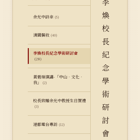
李
煥
余光中詩傘
(5)
校
清園餐敘
(40)
長
紀
李煥校長紀念學術研討會
(28)
念
黃碧端演講-「中山‧文化‧
學
我」
(2)
術
校長致贈余光中教授生日賀禮
研
(3)
討
港都電台專訪
(12)
會