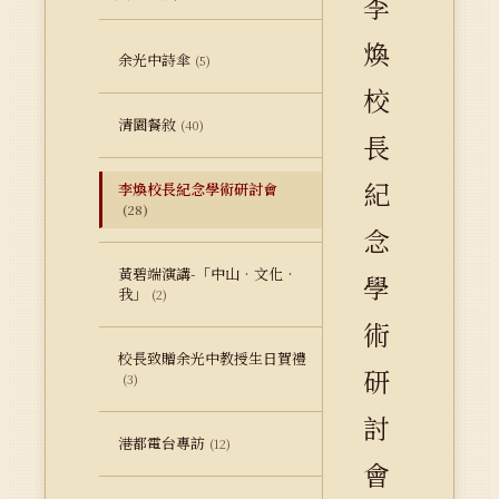
李
煥
余光中詩傘
(5)
校
清園餐敘
(40)
長
紀
李煥校長紀念學術研討會
(28)
念
黃碧端演講-「中山‧文化‧
學
我」
(2)
術
校長致贈余光中教授生日賀禮
研
(3)
討
港都電台專訪
(12)
會