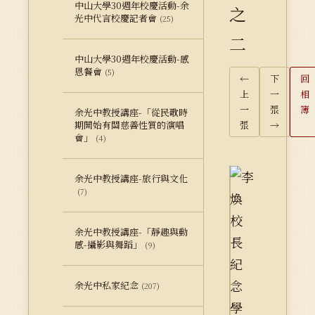
中山大學30週年校慶活動-余
之
光中代言校慶記者會
(25)
二
中山大學30週年校慶活動-感
恩餐會
(5)
←
下
回
上
一
相
一
張
簿
余光中教授講座-「從民歌時
期開始有關慈善性質的演唱
張
→
會」
(4)
余光中教授講座-旅行與文化
(7)
余光中教授講座-「靜趣與動
感-攝影與舞蹈」
(9)
余光中私家紀念
(207)