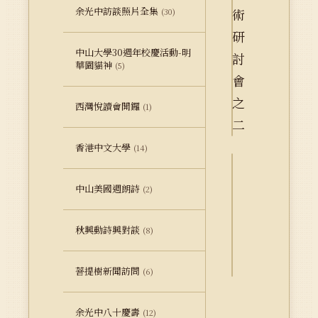
余光中訪談照片全集
(30)
中山大學30週年校慶活動-明
華園貓神
(5)
西灣悅讀會開鑼
(1)
香港中文大學
(14)
詮
中山美國週朗詩
(2)
釋
資
秋興動詩興對談
料
(8)
Dublin
Core
菩提樹新聞訪問
(6)
余光中八十慶壽
(12)