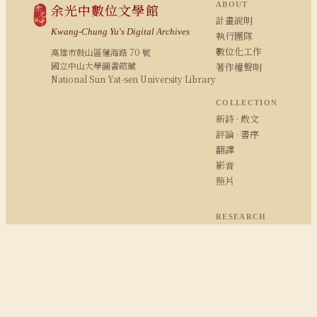
ABOUT
余光中數位文學館
計畫說明
Kwang-Chung Yu's Digital Archives
執行團隊
數位化工作
高雄市鼓山區蓮海路 70 號
國立中山大學圖書館藏
著作權聲明
National Sun Yat-sen University Library
COLLECTION
新詩 · 散文
評論 · 書序
翻譯
影音
照片
RESEARCH
研究報告
期刊論文
余學研究
余光中粉絲專頁