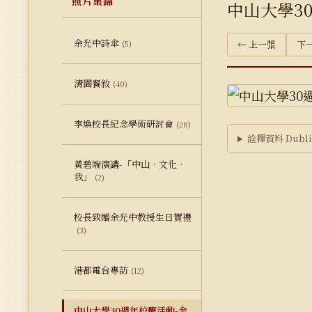
照片集錦
中山大學3
余光中詩傘
(5)
← 上一張
下一
清園餐敘
(40)
李煥校長紀念學術研討會
(28)
詮釋資料 Dublin
黃碧端演講-「中山‧文化‧
我」
(2)
校長致贈余光中教授生日賀禮
(3)
港都電台專訪
(12)
中山大學30週年校慶活動-余