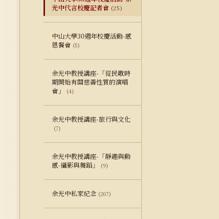
光中代言校慶記者會
(25)
中山大學30週年校慶活動-感
恩餐會
(5)
余光中教授講座-「從民歌時
期開始有關慈善性質的演唱
會」
(4)
余光中教授講座-旅行與文化
(7)
余光中教授講座-「靜趣與動
感-攝影與舞蹈」
(9)
余光中私家紀念
(207)