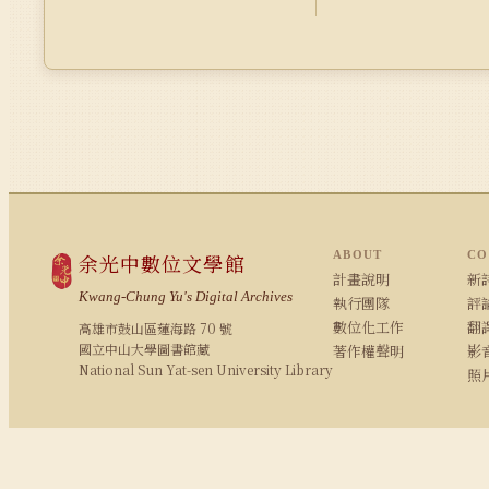
ABOUT
CO
余光中數位文學館
計畫說明
新詩
Kwang-Chung Yu's Digital Archives
執行團隊
評論
數位化工作
翻
高雄市鼓山區蓮海路 70 號
國立中山大學圖書館藏
著作權聲明
影
National Sun Yat-sen University Library
照
© 2008–2026 NSYSU Library · All rights reserved
建議使用 Chrome / Firefox 