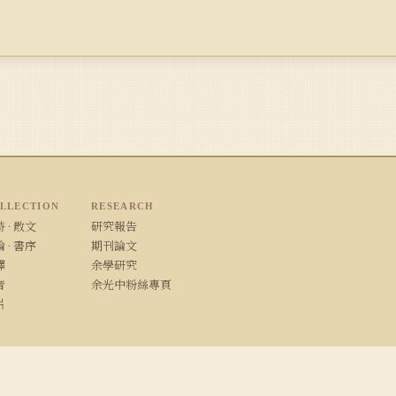
LLECTION
RESEARCH
 · 散文
研究報告
 · 書序
期刊論文
譯
余學研究
音
余光中粉絲專頁
片
/ Safari · 1280×800 以上解析度