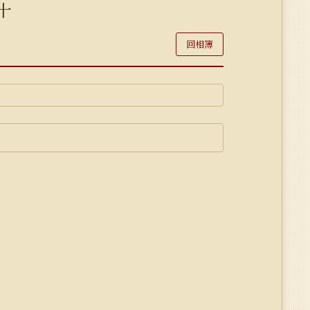
十
回相簿