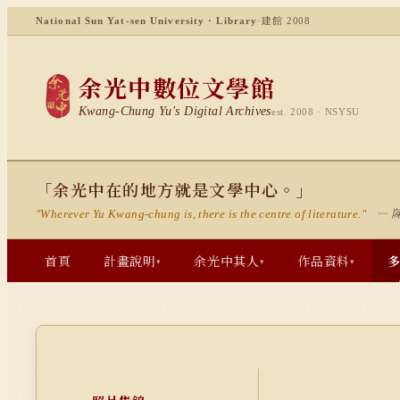
National Sun Yat-sen University · Library
·
建館 2008
余光中數位文學館
Kwang-Chung Yu's Digital Archives
est. 2008 · NSYSU
「余光中在的地方就是文學中心。」
— 
"Wherever Yu Kwang-chung is, there is the centre of literature."
首頁
計畫說明
余光中其人
作品資料
▾
▾
▾