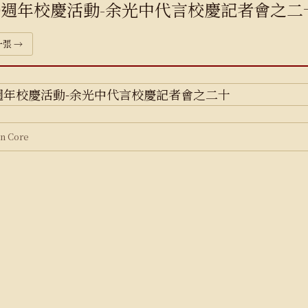
0週年校慶活動-余光中代言校慶記者會之二
張 →
 Core