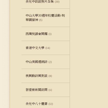
余光中訪談照片全集
(30)
中山大學30週年校慶活動-明
華園貓神
(5)
西灣悅讀會開鑼
(1)
香港中文大學
(14)
中山美國週朗詩
(2)
秋興動詩興對談
(8)
菩提樹新聞訪問
(6)
余光中八十慶壽
(12)