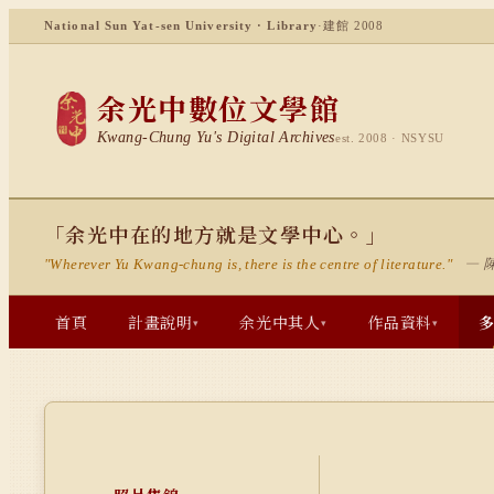
National Sun Yat-sen University · Library
·
建館 2008
余光中數位文學館
Kwang-Chung Yu's Digital Archives
est. 2008 · NSYSU
「余光中在的地方就是文學中心。」
— 
"Wherever Yu Kwang-chung is, there is the centre of literature."
首頁
計畫說明
余光中其人
作品資料
▾
▾
▾