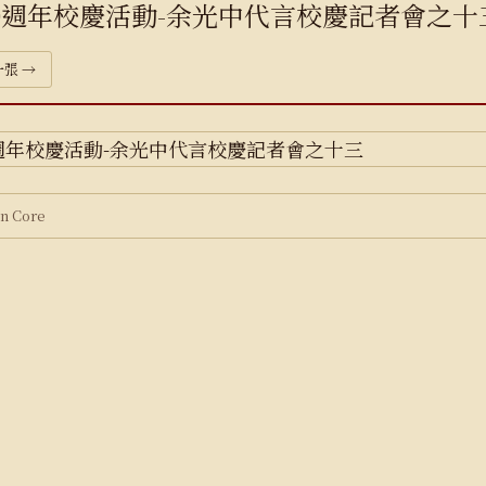
0週年校慶活動-余光中代言校慶記者會之十
張 →
 Core