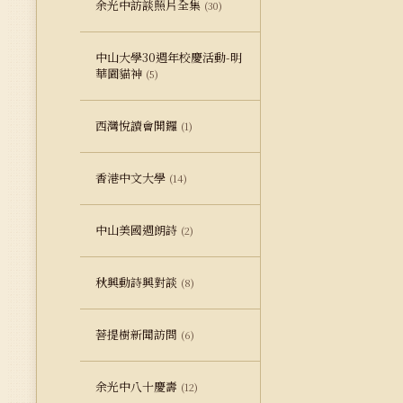
余光中訪談照片全集
(30)
中山大學30週年校慶活動-明
華園貓神
(5)
西灣悅讀會開鑼
(1)
香港中文大學
(14)
中山美國週朗詩
(2)
秋興動詩興對談
(8)
菩提樹新聞訪問
(6)
余光中八十慶壽
(12)