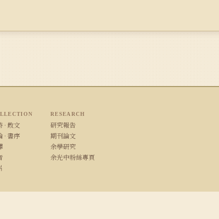
LLECTION
RESEARCH
 · 散文
研究報告
 · 書序
期刊論文
譯
余學研究
音
余光中粉絲專頁
片
/ Safari · 1280×800 以上解析度