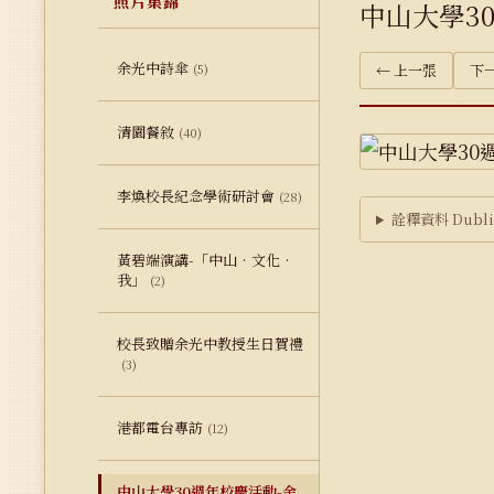
照片集錦
中山大學3
余光中詩傘
(5)
← 上一張
下一
清園餐敘
(40)
李煥校長紀念學術研討會
(28)
詮釋資料 Dublin
黃碧端演講-「中山‧文化‧
我」
(2)
校長致贈余光中教授生日賀禮
(3)
港都電台專訪
(12)
中山大學30週年校慶活動-余