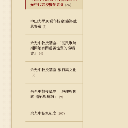
光中代言校慶記者會
(25)
中山大學30週年校慶活動-感
恩餐會
(5)
余光中教授講座-「從民歌時
期開始有關慈善性質的演唱
會」
(4)
余光中教授講座-旅行與文化
(7)
余光中教授講座-「靜趣與動
感-攝影與舞蹈」
(9)
余光中私家紀念
(207)