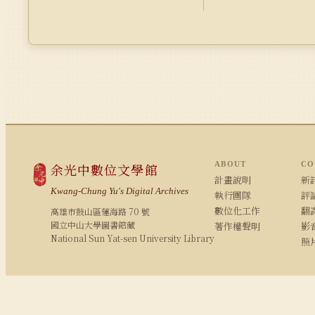
ABOUT
CO
余光中數位文學館
計畫說明
新詩
Kwang-Chung Yu's Digital Archives
執行團隊
評論
數位化工作
翻
高雄市鼓山區蓮海路 70 號
國立中山大學圖書館藏
著作權聲明
影
National Sun Yat-sen University Library
照
© 2008–2026 NSYSU Library · All rights reserved
建議使用 Chrome / Firefox 