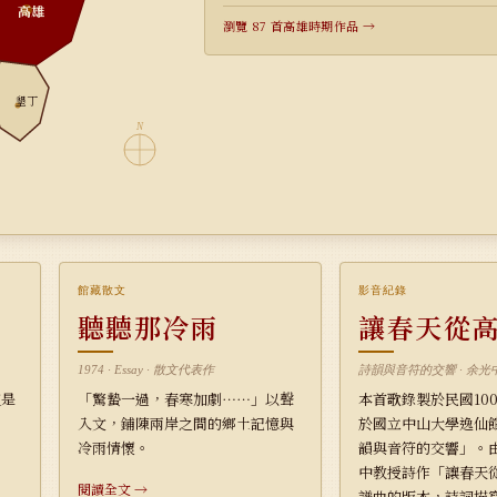
高雄
瀏覽 87 首高雄時期作品 →
墾丁
N
館藏散文
影音紀錄
聽聽那冷雨
讓春天從
1974 · Essay · 散文代表作
詩韻與音符的交響 · 余光
這是
「驚蟄一過，春寒加劇⋯⋯」以聲
本首歌錄製於民國100
入文，鋪陳兩岸之間的鄉土記憶與
於國立中山大學逸仙
冷雨情懷。
韻與音符的交響」。
中教授詩作「讓春天
閱讀全文 →
譜曲的版本，詩詞描