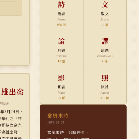
詩
文
新詩
散文
Poetry
Essays
978 首
14 篇
論
譯
評論
翻譯
Criticism
Translations
16 篇
4 部
影
照
影音
照片
高雄出發
Video
Photos
29 部
496 幀
中朗誦
年3月24日，
當風來時
館舉行之「詩
1959-03-05
由楊弦為余光
從高雄出發」
當風來時，我輒停步，　

寫春天是運動