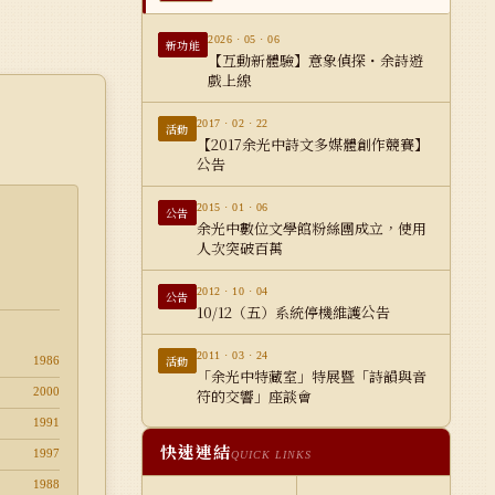
2026 · 05 · 06
新功能
【互動新體驗】意象偵探・余詩遊
戲上線
2017 · 02 · 22
活動
【2017余光中詩文多媒體創作競賽】
公告
2015 · 01 · 06
公告
余光中數位文學館粉絲團成立，使用
人次突破百萬
2012 · 10 · 04
公告
10/12（五）系統停機維護公告
2011 · 03 · 24
活動
1986
「余光中特藏室」特展暨「詩韻與音
2000
符的交響」座談會
1991
快速連結
1997
QUICK LINKS
1988