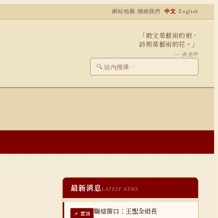
網站地圖
·
聯絡我們
中文
·
English
「敢文是藝術的根，
詩則是藝術的花。」
— 余光中
🔍
最新消息
LATEST NEWS
聯絡窗口：王聖全組長
📌 置頂