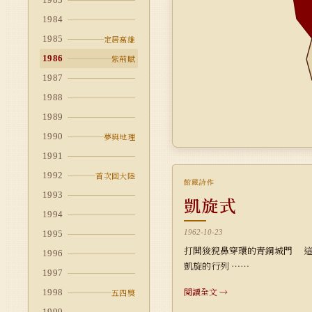
1984
1985
定居高雄
1986
紫荊賦
1987
1988
1989
1990
夢與地理
1991
1992
首次回大陸
館藏詩作
1993
凱旋式
1994
1962-10-23
1995
打開狻猊鼻穿環的青銅城門 
1996
凱旋的行列 ⋯⋯
1997
閱讀全文 →
1998
五四獎
1999