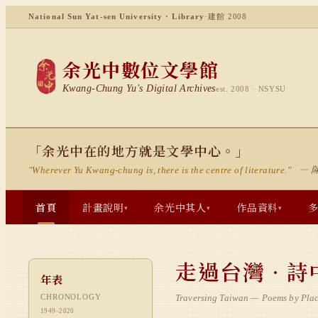
National Sun Yat-sen University · Library
·
建館 2008
1952
臺大畢業
1953
1954
藍星詩社
余光中數位文學館
1955
Kwang-Chung Yu's Digital Archives
est. 2008 · NSYSU
1956
1957
1958
「余光中在的地方就是文學中心。」
1959
愛荷華 MFA
— 
"Wherever Yu Kwang-chung is, there is the centre of literature."
1960
1961
首頁
計畫說明
余光中其人
作品資料
▾
▾
▾
1962
1963
1964
首次赴美教書
走過台灣 · 
年表
1965
CHRONOLOGY
Traversing Taiwan — Poems by Pla
1966
1949–2020
1967