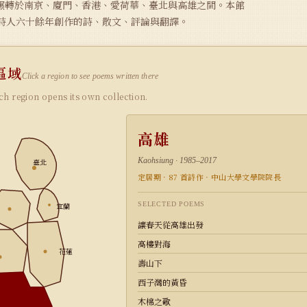
）一生輾轉於南京、廈門、香港、愛荷華、臺北與高雄之間。本館
詩人六十餘年創作的詩、散文、評論與翻譯。
區域
Click a region to see poems written there
ion opens its own collection.
高雄
Kaohsiung · 1985–2017
臺北
定居期 · 87 首詩作 · 中山大學文學院院長
SELECTED POEMS
宜蘭
讓春天從高雄出發
高樓對海
花蓮
壽山下
西子灣的黃昏
木棉之歌