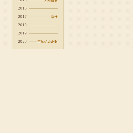
太陽點名
2016
2017
辭世
2018
2019
2020
百年紀念企劃
ABOUT
CO
余光中數位文學館
計畫說明
新詩
Kwang-Chung Yu's Digital Archives
執行團隊
評論