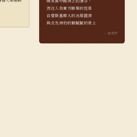
嗅有無中國海上的清芬，　

而注入我東方肺葉的恆是　

自愛斯基摩人的冰屋圓頂　

— 余光中