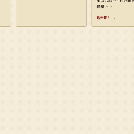
員舉⋯⋯
觀看影片 →