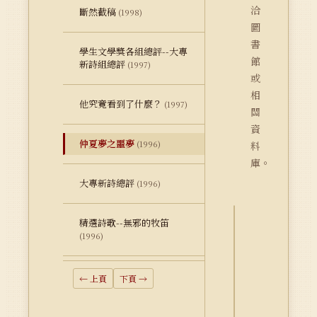
洽
斷然截稿
(1998)
圖
書
學生文學獎各組總評--大專
館
新詩組總評
(1997)
或
相
他究竟看到了什麼？
(1997)
關
資
仲夏夢之噩夢
(1996)
料
庫。
大專新詩總評
(1996)
精選詩歌--無邪的牧笛
詮
(1996)
釋
資
← 上頁
下頁 →
料
Dublin
Core