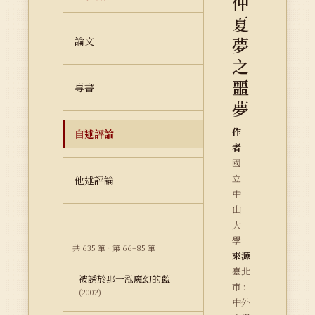
仲
夏
夢
論文
之
噩
專書
夢
作
自述評論
者
國
立
他述評論
中
山
大
學
共 635 筆 · 第 66–85 筆
來源
臺北
被誘於那一泓魔幻的藍
市 :
(2002)
中外