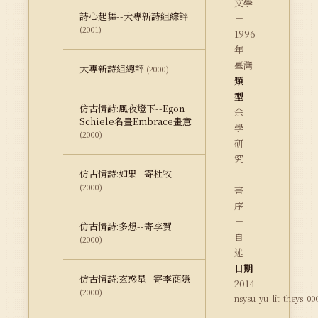
文學
詩心起舞--大專新詩組綜評
－
(2001)
1996
年─
臺灣
大專新詩組總評
(2000)
類
型
仿古情詩:風夜燈下--Egon
余
Schiele名畫Embrace畫意
學
(2000)
研
究
仿古情詩:如果--寄杜牧
－
(2000)
書
序
－
仿古情詩:多想--寄李賀
自
(2000)
述
日期
仿古情詩:玄惑星--寄李商隱
2014
(2000)
nsysu_yu_lit_theys_00