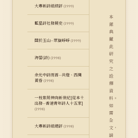
大專新詩組綜評
(1999)
本
藍星詩社發展史
(1999)
館
典
藏
關於玉山--眾嶽崢崢
(1999)
此
研
海誓(詩)
(1998)
究
之
余光中詩雨首--共燈、西灣
詮
黃昏
(1998)
釋
資
一枝紫荊伸向新世紀[從本土
料。
出發--香港青年詩人十五家]
如
(1998)
需
全
大專新詩組總評
(1998)
文，
請