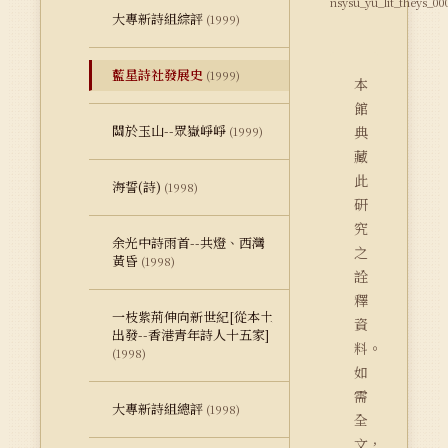
nsysu_yu_lit_theys_00
大專新詩組綜評
(1999)
藍星詩社發展史
(1999)
本
館
關於玉山--眾嶽崢崢
典
(1999)
藏
此
海誓(詩)
(1998)
研
究
余光中詩雨首--共燈、西灣
之
黃昏
(1998)
詮
釋
一枝紫荊伸向新世紀[從本土
資
出發--香港青年詩人十五家]
料。
(1998)
如
需
大專新詩組總評
(1998)
全
文，