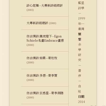
藍星
詩心起舞--大專新詩組綜評
詩學
(2001)
－
1999
大專新詩組總評
(2000)
年─
臺灣
類
仿古情詩:風夜燈下--Egon
型
Schiele名畫Embrace畫意
余
(2000)
學
研
仿古情詩:如果--寄杜牧
究
(2000)
－
書
仿古情詩:多想--寄李賀
序
(2000)
－
自
述
仿古情詩:玄惑星--寄李商隱
日期
(2000)
2014