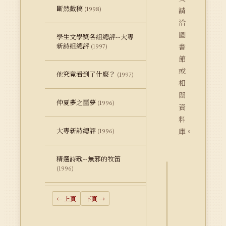
斷然截稿
(1998)
請
洽
圖
學生文學獎各組總評--大專
新詩組總評
書
(1997)
館
或
他究竟看到了什麼？
(1997)
相
關
仲夏夢之噩夢
(1996)
資
料
大專新詩總評
庫。
(1996)
精選詩歌--無邪的牧笛
(1996)
詮
釋
← 上頁
下頁 →
資
料