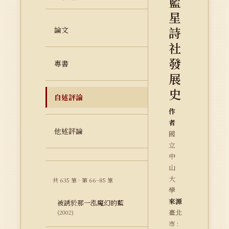
藍
星
詩
論文
社
發
專書
展
史
自述評論
作
者
他述評論
國
立
中
山
大
共 635 筆 · 第 66–85 筆
學
來源
被誘於那一泓魔幻的藍
臺北
(2002)
市 :