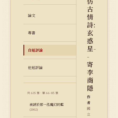
仿
古
情
論文
詩:
玄
專書
惑
星-
自述評論
-
寄
他述評論
李
商
隱
共 635 筆 · 第 66–85 筆
作
者
被誘於那一泓魔幻的藍
國
(2002)
立