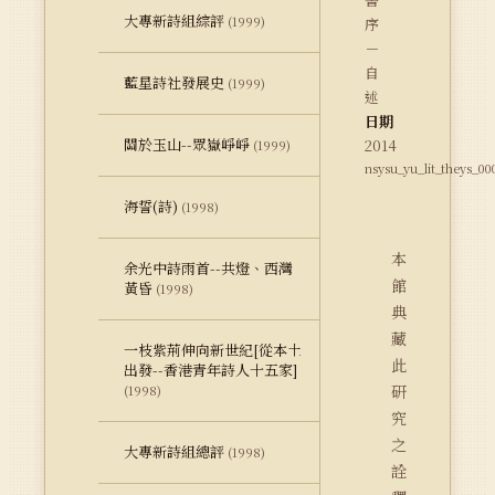
大專新詩組綜評
(1999)
序
－
自
藍星詩社發展史
(1999)
述
日期
關於玉山--眾嶽崢崢
2014
(1999)
nsysu_yu_lit_theys_00
海誓(詩)
(1998)
本
余光中詩雨首--共燈、西灣
館
黃昏
(1998)
典
藏
一枝紫荊伸向新世紀[從本土
此
出發--香港青年詩人十五家]
研
(1998)
究
之
大專新詩組總評
(1998)
詮