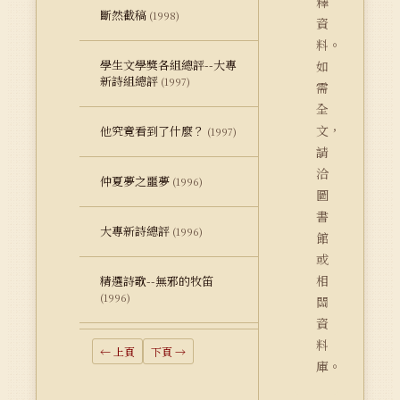
釋
斷然截稿
(1998)
資
料。
學生文學獎各組總評--大專
如
新詩組總評
(1997)
需
全
文，
他究竟看到了什麼？
(1997)
請
洽
仲夏夢之噩夢
(1996)
圖
書
大專新詩總評
(1996)
館
或
相
精選詩歌--無邪的牧笛
(1996)
關
資
料
← 上頁
下頁 →
庫。