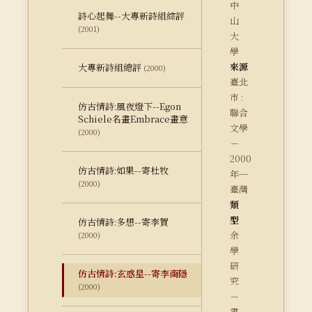
中
詩心起舞--大專新詩組綜評
山
(2001)
大
學
來源
大專新詩組總評
(2000)
臺北
市 :
仿古情詩:風夜燈下--Egon
聯合
Schiele名畫Embrace畫意
文學
(2000)
－
2000
仿古情詩:如果--寄杜牧
年─
(2000)
臺灣
類
型
仿古情詩:多想--寄李賀
余
(2000)
學
研
仿古情詩:玄惑星--寄李商隱
究
(2000)
－
書