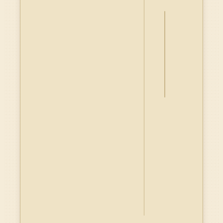
詮
釋
資
料
Dublin
Core