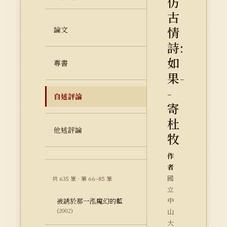
仿
古
情
論文
詩:
如
專書
果-
-
自述評論
寄
杜
他述評論
牧
作
者
國
共 635 筆 · 第 66–85 筆
立
中
被誘於那一泓魔幻的藍
(2002)
山
大