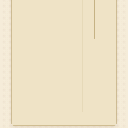
詮
釋
資
料
Dublin
Core