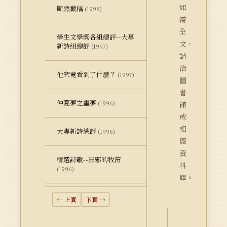
如
斷然截稿
(1998)
需
全
學生文學獎各組總評--大專
文，
新詩組總評
(1997)
請
洽
他究竟看到了什麼？
(1997)
圖
書
仲夏夢之噩夢
(1996)
館
或
相
大專新詩總評
(1996)
關
資
精選詩歌--無邪的牧笛
料
(1996)
庫。
← 上頁
下頁 →