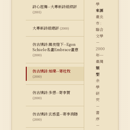
學
詩心起舞--大專新詩組綜評
來源
(2001)
臺北
市 :
大專新詩組總評
(2000)
聯合
文學
－
仿古情詩:風夜燈下--Egon
2000
Schiele名畫Embrace畫意
年─
(2000)
臺灣
類
仿古情詩:如果--寄杜牧
型
(2000)
余
學
仿古情詩:多想--寄李賀
研
(2000)
究
－
書
仿古情詩:玄惑星--寄李商隱
序
(2000)
－