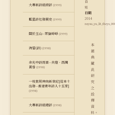
自
大專新詩組綜評
(1999)
述
日期
2014
藍星詩社發展史
(1999)
nsysu_yu_lit_theys_00
關於玉山--眾嶽崢崢
(1999)
本
海誓(詩)
(1998)
館
典
余光中詩雨首--共燈、西灣
藏
黃昏
(1998)
此
研
一枝紫荊伸向新世紀[從本土
究
出發--香港青年詩人十五家]
之
(1998)
詮
釋
大專新詩組總評
(1998)
資
料。