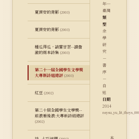
年─
臺灣
夏濟安的背影
(2003)
類
型
夏濟安的背影
(2003)
余
學
研
種瓜得瓜，請嘗甘苦--讀詹
究
澈的兩本詩集
(2003)
－
書
第二十一屆全國學生文學獎
序
大專新詩組總評
(2003)
－
自
述
紅豆
(2002)
日期
2014
第二十屆全國學生文學獎--
nsysu_yu_lit_theys_00
前浪看後浪:大專新詩組總評
(2002)
本
詩--七巧迷圖
(2002)