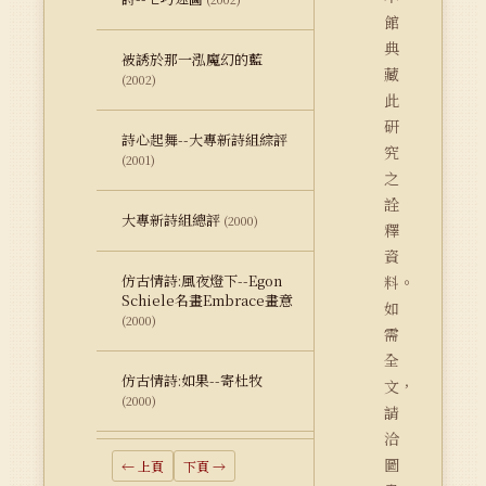
館
典
被誘於那一泓魔幻的藍
藏
(2002)
此
研
詩心起舞--大專新詩組綜評
究
(2001)
之
詮
大專新詩組總評
(2000)
釋
資
仿古情詩:風夜燈下--Egon
料。
Schiele名畫Embrace畫意
如
(2000)
需
全
仿古情詩:如果--寄杜牧
文，
(2000)
請
洽
圖
← 上頁
下頁 →