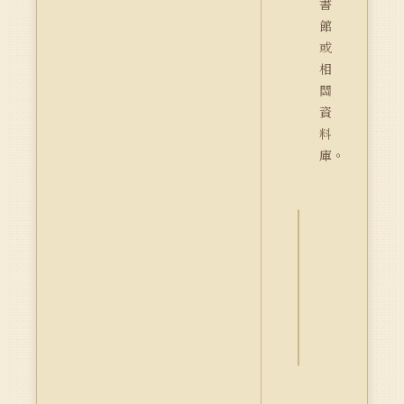
書
館
或
相
關
資
料
庫。
詮
釋
資
料
Dublin
Core