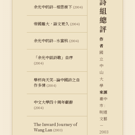
詩
余光中的詩--相思樹下
(2004)
組
總
帝國雖大，語文更久
(2004)
評
作
余光中的詩--水蜜桃
(2004)
者
國
「余光中談詩歌」自序
立
(2004)
中
山
大
舉杯向天笑--論中國詩之自
作多情
學
(2004)
來源
臺中
中文大學四十周年獻辭
市 :
(2004)
明道
文藝
The Inward Journey of
－
Wang Lan
(2003)
2003