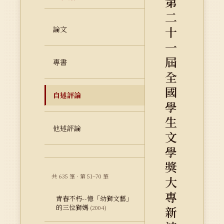
第
二
十
論文
一
屆
專書
全
國
自述評論
學
生
他述評論
文
學
獎
共 635 筆 · 第 51–70 筆
大
專
青春不朽--憶「幼獅文藝」
的三位獅媽
新
(2004)