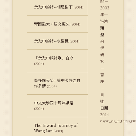
紀－
余光中的詩--相思樹下
(2004)
2003
年─
港澳
帝國雖大，語文更久
(2004)
類
型
余光中的詩--水蜜桃
余
(2004)
學
研
「余光中談詩歌」自序
究
(2004)
－
書
舉杯向天笑--論中國詩之自
序
作多情
(2004)
－
自
述
中文大學四十周年獻辭
日期
(2004)
2014
nsysu_yu_lit_theys_00
The Inward Journey of
Wang Lan
(2003)