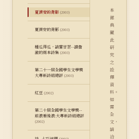
本
夏濟安的背影
(2003)
館
典
夏濟安的背影
(2003)
藏
此
種瓜得瓜，請嘗甘苦--讀詹
研
澈的兩本詩集
(2003)
究
之
詮
第二十一屆全國學生文學獎
大專新詩組總評
(2003)
釋
資
料。
紅豆
(2002)
如
需
第二十屆全國學生文學獎--
全
前浪看後浪:大專新詩組總評
文，
(2002)
請
洽
詩--七巧迷圖
(2002)