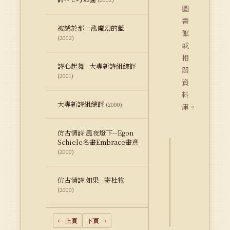
圖
書
被誘於那一泓魔幻的藍
館
(2002)
或
相
詩心起舞--大專新詩組綜評
關
(2001)
資
料
大專新詩組總評
(2000)
庫。
仿古情詩:風夜燈下--Egon
Schiele名畫Embrace畫意
(2000)
詮
釋
仿古情詩:如果--寄杜牧
資
(2000)
料
Dublin
Core
← 上頁
下頁 →