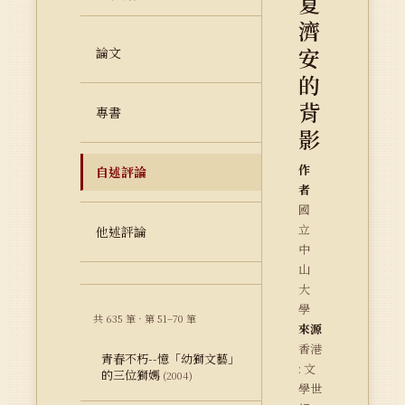
夏
濟
安
論文
的
背
專書
影
作
自述評論
者
國
立
他述評論
中
山
大
學
共 635 筆 · 第 51–70 筆
來源
香港
青春不朽--憶「幼獅文藝」
: 文
的三位獅媽
(2004)
學世