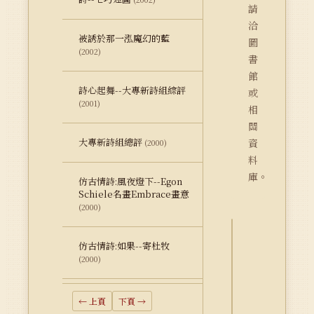
請
洽
被誘於那一泓魔幻的藍
圖
(2002)
書
館
詩心起舞--大專新詩組綜評
或
(2001)
相
關
大專新詩組總評
資
(2000)
料
庫。
仿古情詩:風夜燈下--Egon
Schiele名畫Embrace畫意
(2000)
仿古情詩:如果--寄杜牧
詮
(2000)
釋
資
料
← 上頁
下頁 →
Dublin