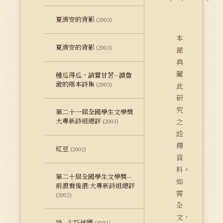
夏濟安的背影
(2003)
本
夏濟安的背影
(2003)
館
典
藏
種瓜得瓜，請嘗甘苦--讀詹
澈的兩本詩集
(2003)
此
研
究
第二十一屆全國學生文學獎
大專新詩組總評
之
(2003)
詮
釋
紅豆
(2002)
資
料。
第二十屆全國學生文學獎--
如
前浪看後浪:大專新詩組總評
需
(2002)
全
文，
詩--七巧迷圖
(2002)