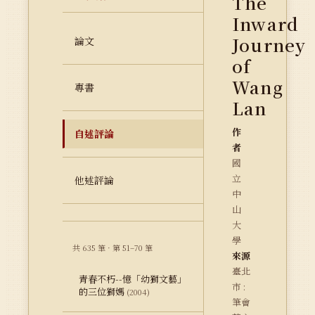
The
Inward
Journey
論文
of
Wang
專書
Lan
作
自述評論
者
國
立
他述評論
中
山
大
學
共 635 筆 · 第 51–70 筆
來源
臺北
青春不朽--憶「幼獅文藝」
市 :
的三位獅媽
(2004)
筆會