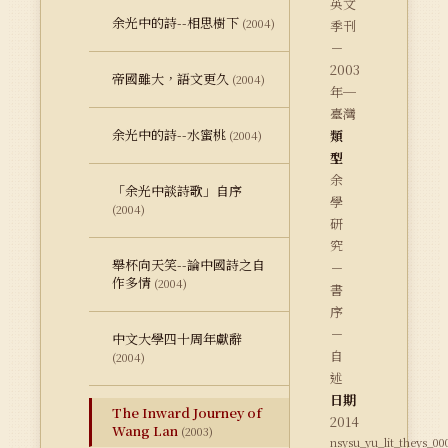
英文
余光中的詩--相思樹下
(2004)
季刊
－
2003
帝國雖大，語文更久
(2004)
年─
臺灣
余光中的詩--水蜜桃
類
(2004)
型
余
「余光中談詩歌」自序
學
(2004)
研
究
舉杯向天笑--論中國詩之自
－
作多情
(2004)
書
序
－
中文大學四十周年獻辭
自
(2004)
述
日期
The Inward Journey of
2014
Wang Lan
(2003)
nsysu_yu_lit_theys_00