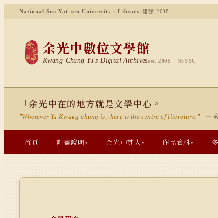
National Sun Yat-sen University · Library
·
建館 2008
余光中數位文學館
Kwang-Chung Yu's Digital Archives
est. 2008 · NSYSU
「余光中在的地方就是文學中心。」
— 
"Wherever Yu Kwang-chung is, there is the centre of literature."
首頁
計畫說明
余光中其人
作品資料
▾
▾
▾