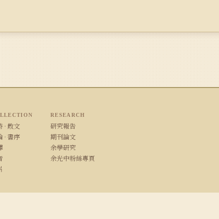
LLECTION
RESEARCH
 · 散文
研究報告
 · 書序
期刊論文
譯
余學研究
音
余光中粉絲專頁
片
/ Safari · 1280×800 以上解析度