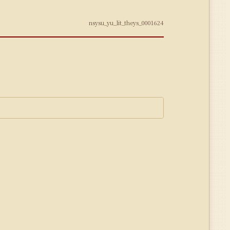
nsysu_yu_lit_theys_0001624