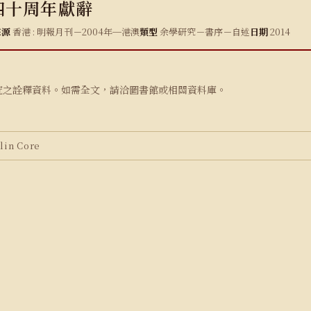
四十周年獻辭
來源
香港 : 明報月刊－2004年─港澳
類型
余學研究－書序－自述
日期
2014
究之詮釋資料。如需全文，請洽圖書館或相關資料庫。
in Core