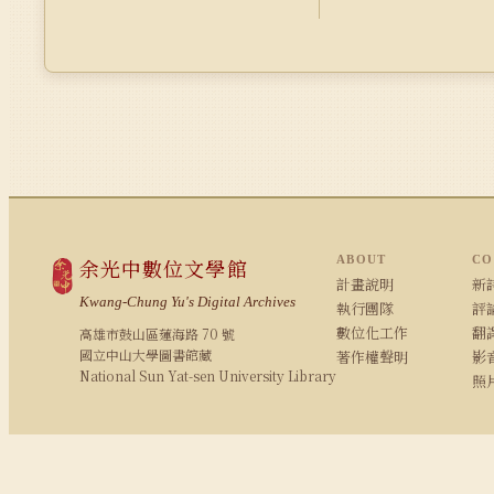
ABOUT
CO
余光中數位文學館
計畫說明
新詩
Kwang-Chung Yu's Digital Archives
執行團隊
評論
數位化工作
翻
高雄市鼓山區蓮海路 70 號
國立中山大學圖書館藏
著作權聲明
影
National Sun Yat-sen University Library
照
© 2008–2026 NSYSU Library · All rights reserved
建議使用 Chrome / Firefox 