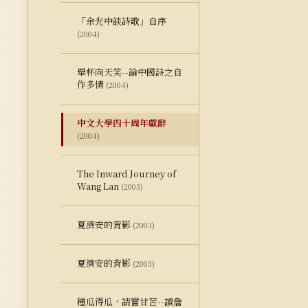
「余光中談詩歌」自序
(2004)
舉杯向天笑--論中國詩之自
作多情
(2004)
中文大學四十周年獻辭
(2004)
The Inward Journey of
Wang Lan
(2003)
夏濟安的背影
(2003)
夏濟安的背影
(2003)
種瓜得瓜，請嘗甘苦--讀詹