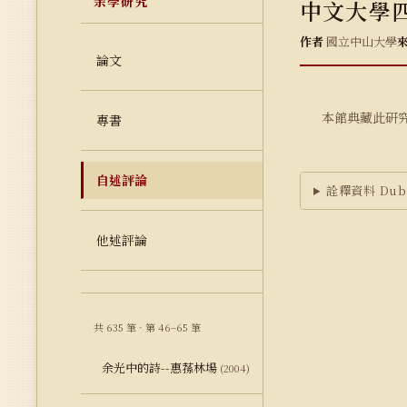
余學研究
中文大學
作者
國立中山大學
論文
本館典藏此研
專書
自述評論
詮釋資料 Dubl
他述評論
共 635 筆 · 第 46–65 筆
余光中的詩--惠蓀林場
(2004)