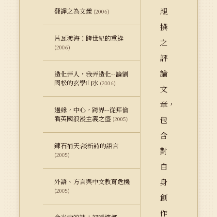
親
翻譯之為文體
(2006)
撰
片瓦渡海：跨世紀的重逢
之
(2006)
評
論
造化弄人，我弄造化--論劉
國松的玄學山水
(2006)
文
章，
邊緣，中心，跨界--從拜倫
看英國浪漫主義之盛
包
(2005)
含
鍊石補天:談新詩的語言
對
(2005)
自
身
外語、方言與中文教育危機
(2005)
創
作