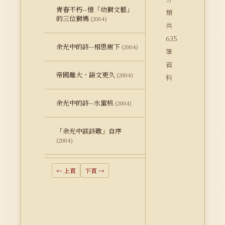
青春不朽--憶「幼獅文藝」
類
的三位獅媽
(2004)
共
635
余光中的詩--相思樹下
(2004)
筆
資
帝國雖大，語文更久
(2004)
料
余光中的詩--水蜜桃
(2004)
「余光中談詩歌」自序
(2004)
← 上頁
下頁 →