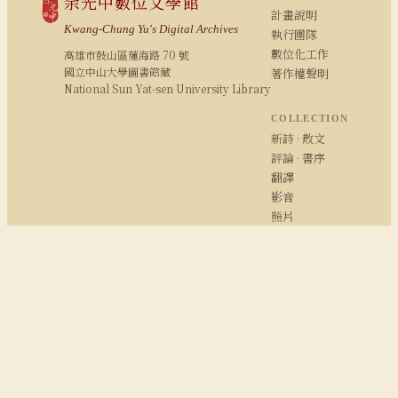
余光中數位文學館
計畫說明
Kwang-Chung Yu's Digital Archives
執行團隊
數位化工作
高雄市鼓山區蓮海路 70 號
國立中山大學圖書館藏
著作權聲明
National Sun Yat-sen University Library
COLLECTION
新詩 · 散文
評論 · 書序
翻譯
影音
照片
RESEARCH
研究報告
期刊論文
余學研究
余光中粉絲專頁