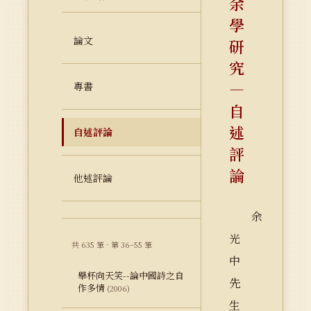
余
學
論文
研
究
—
專書
自
述
自述評論
評
論
他述評論
余
光
共 635 筆 · 第 36–55 筆
中
舉杯向天笑--論中國詩之自
先
作多情
(2006)
生