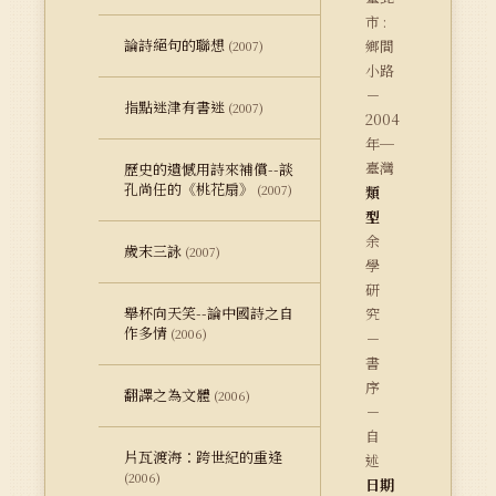
市 :
論詩絕句的聯想
鄉間
(2007)
小路
－
指點迷津有書迷
(2007)
2004
年─
臺灣
歷史的遺憾用詩來補償--談
孔尚任的《桃花扇》
(2007)
類
型
余
歲末三詠
(2007)
學
研
舉杯向天笑--論中國詩之自
究
作多情
(2006)
－
書
序
翻譯之為文體
(2006)
－
自
片瓦渡海：跨世紀的重逢
述
(2006)
日期