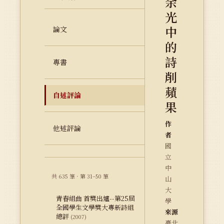
余
光
中
論文
的
詩
專書
削
蘋
自述評論
果
作
他述評論
者
國
立
中
共 635 筆 · 第 31–50 筆
山
大
青春組曲 首獎出爐--第25屆
學
全國學生文學獎大專新詩組
來源
總評
(2007)
臺北