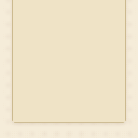
料
Dublin
Core