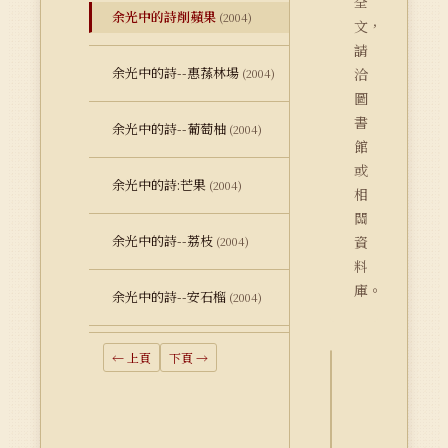
全
余光中的詩削蘋果
(2004)
文，
請
余光中的詩--惠蓀林場
洽
(2004)
圖
書
余光中的詩--葡萄柚
(2004)
館
或
余光中的詩:芒果
(2004)
相
關
余光中的詩--荔枝
資
(2004)
料
庫。
余光中的詩--安石榴
(2004)
← 上頁
下頁 →
詮
釋
資