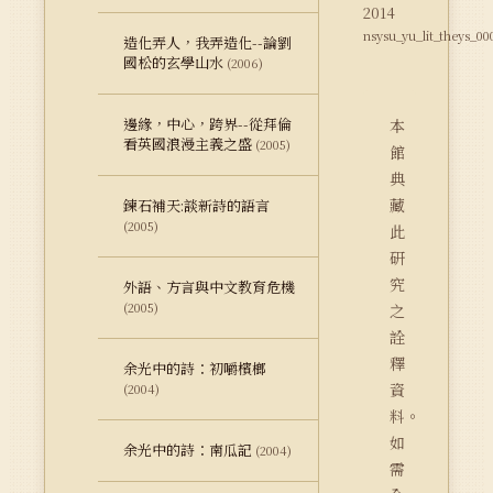
2014
nsysu_yu_lit_theys_00
造化弄人，我弄造化--論劉
國松的玄學山水
(2006)
邊緣，中心，跨界--從拜倫
本
看英國浪漫主義之盛
(2005)
館
典
藏
鍊石補天:談新詩的語言
(2005)
此
研
究
外語、方言與中文教育危機
(2005)
之
詮
釋
余光中的詩：初嚼檳榔
資
(2004)
料。
如
余光中的詩：南瓜記
(2004)
需