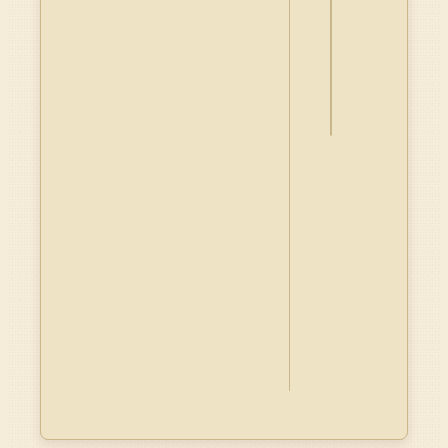
詮
釋
資
料
Dublin
Core