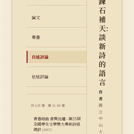
鍊
石
補
論文
天:
談
專書
新
詩
自述評論
的
語
他述評論
言
作
者
國
共 635 筆 · 第 31–50 筆
立
中
青春組曲 首獎出爐--第25屆
全國學生文學獎大專新詩組
山
總評
(2007)
大