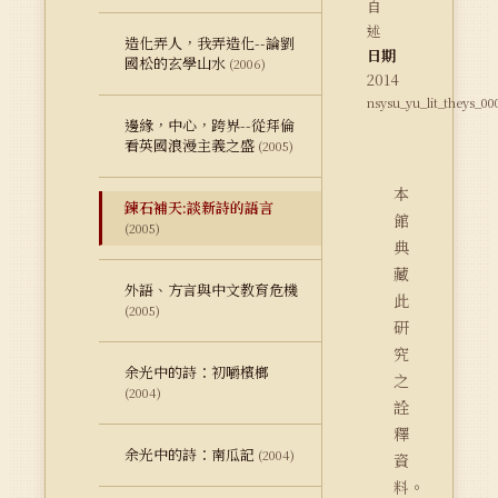
自
述
造化弄人，我弄造化--論劉
日期
國松的玄學山水
(2006)
2014
nsysu_yu_lit_theys_00
邊緣，中心，跨界--從拜倫
看英國浪漫主義之盛
(2005)
本
鍊石補天:談新詩的語言
館
(2005)
典
藏
外語、方言與中文教育危機
此
(2005)
研
究
余光中的詩：初嚼檳榔
之
(2004)
詮
釋
余光中的詩：南瓜記
(2004)
資
料。