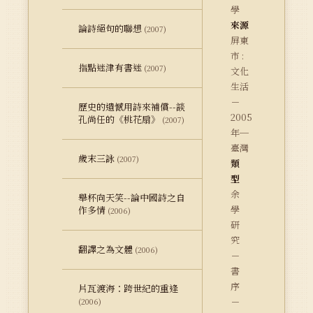
學
來源
論詩絕句的聯想
(2007)
屏東
市 :
指點迷津有書迷
(2007)
文化
生活
－
歷史的遺憾用詩來補償--談
2005
孔尚任的《桃花扇》
(2007)
年─
臺灣
歲末三詠
(2007)
類
型
余
舉杯向天笑--論中國詩之自
學
作多情
(2006)
研
究
翻譯之為文體
(2006)
－
書
序
片瓦渡海：跨世紀的重逢
－
(2006)