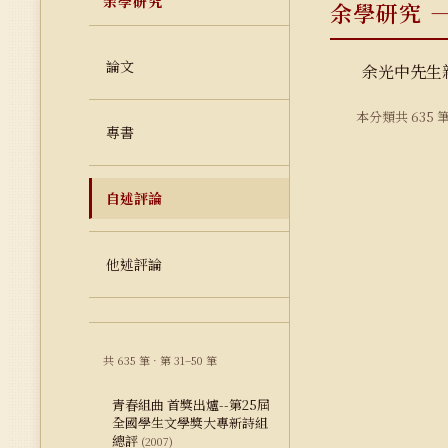
余學研究
余學研究 
論文
余光中先生
本分類共 635 
專書
自述評論
他述評論
共 635 筆 · 第 31–50 筆
青春組曲 首獎出爐--第25屆
全國學生文學獎大專新詩組
總評
(2007)