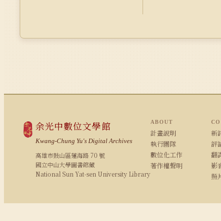
ABOUT
CO
余光中數位文學館
計畫說明
新詩
Kwang-Chung Yu's Digital Archives
執行團隊
評論
數位化工作
翻
高雄市鼓山區蓮海路 70 號
國立中山大學圖書館藏
著作權聲明
影
National Sun Yat-sen University Library
照
© 2008–2026 NSYSU Library · All rights reserved
建議使用 Chrome / Firefox 