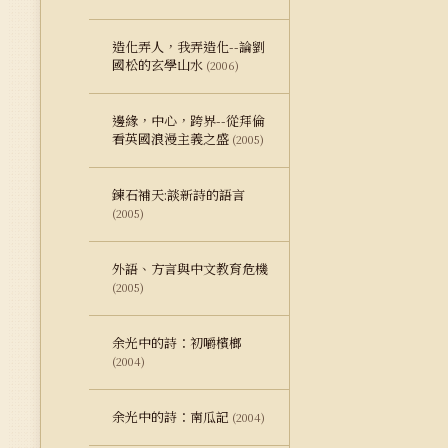
造化弄人，我弄造化--論劉
國松的玄學山水
(2006)
邊緣，中心，跨界--從拜倫
看英國浪漫主義之盛
(2005)
鍊石補天:談新詩的語言
(2005)
外語、方言與中文教育危機
(2005)
余光中的詩：初嚼檳榔
(2004)
余光中的詩：南瓜記
(2004)