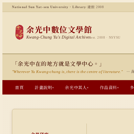
National Sun Yat-sen University · Library
·
建館 2008
余光中數位文學館
Kwang-Chung Yu's Digital Archives
est. 2008 · NSYSU
「余光中在的地方就是文學中心。」
— 
"Wherever Yu Kwang-chung is, there is the centre of literature."
首頁
計畫說明
余光中其人
作品資料
▾
▾
▾