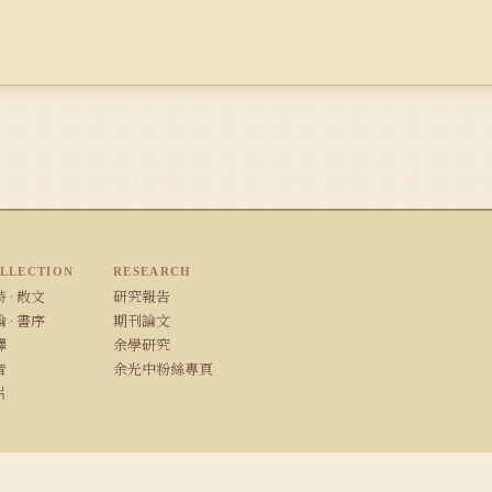
LLECTION
RESEARCH
 · 散文
研究報告
 · 書序
期刊論文
譯
余學研究
音
余光中粉絲專頁
片
/ Safari · 1280×800 以上解析度