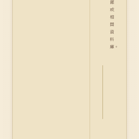
館
或
相
關
資
料
庫。
詮
釋
資
料
Dublin
Core