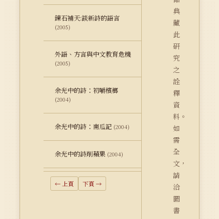
典
鍊石補天:談新詩的語言
藏
(2005)
此
研
外語、方言與中文教育危機
究
(2005)
之
詮
余光中的詩：初嚼檳榔
釋
(2004)
資
料。
余光中的詩：南瓜記
(2004)
如
需
全
余光中的詩削蘋果
(2004)
文，
請
← 上頁
下頁 →
洽
圖
書