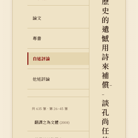
歷
史
的
論文
遺
憾
專書
用
詩
自述評論
來
補
他述評論
償-
-
談
共 635 筆 · 第 26–45 筆
孔
尚
翻譯之為文體
(2008)
任