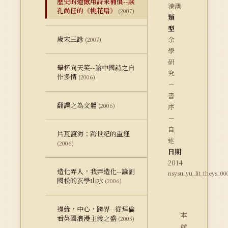
歷史的遺憾用詩來補償--談
港澳
孔尚任的《桃花扇》
(2007)
類
型
歲末三詠
余
(2007)
學
研
舉杯向天笑--論中國詩之自
究
作多情
(2006)
－
書
翻譯之為文體
(2006)
序
－
自
片瓦渡海：跨世紀的重逢
述
(2006)
日期
2014
造化弄人，我弄造化--論劉
nsysu_yu_lit_theys_00
國松的玄學山水
(2006)
邊緣，中心，跨界--從拜倫
本
看英國浪漫主義之盛
(2005)
館