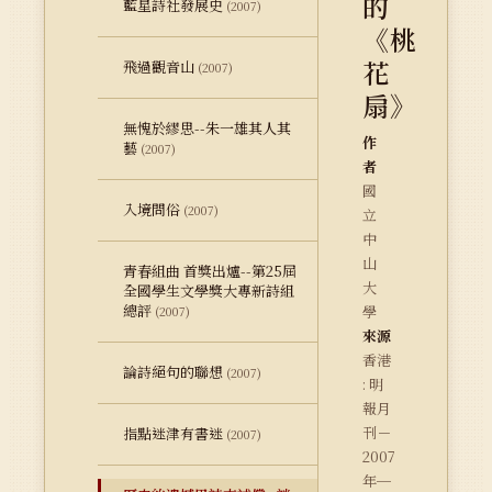
的
藍星詩社發展史
(2007)
《桃
花
飛過觀音山
(2007)
扇》
無愧於繆思--朱一雄其人其
作
藝
(2007)
者
國
入境問俗
(2007)
立
中
山
青春組曲 首獎出爐--第25屆
大
全國學生文學獎大專新詩組
總評
學
(2007)
來源
香港
論詩絕句的聯想
(2007)
: 明
報月
刊－
指點迷津有書迷
(2007)
2007
年─