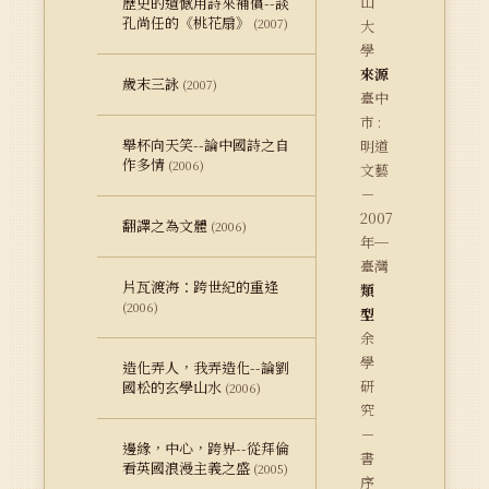
山
歷史的遺憾用詩來補償--談
孔尚任的《桃花扇》
(2007)
大
學
來源
歲末三詠
(2007)
臺中
市 :
舉杯向天笑--論中國詩之自
明道
作多情
(2006)
文藝
－
2007
翻譯之為文體
(2006)
年─
臺灣
片瓦渡海：跨世紀的重逢
類
(2006)
型
余
學
造化弄人，我弄造化--論劉
研
國松的玄學山水
(2006)
究
－
邊緣，中心，跨界--從拜倫
書
看英國浪漫主義之盛
(2005)
序