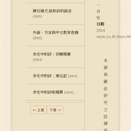
－
鍊石補天:談新詩的語言
自
(2005)
述
日期
2014
外語、方言與中文教育危機
nsysu_yu_lit_theys_00
(2005)
余光中的詩：初嚼檳榔
(2004)
本
館
典
余光中的詩：南瓜記
(2004)
藏
此
余光中的詩削蘋果
(2004)
研
究
之
← 上頁
下頁 →
詮
釋
資