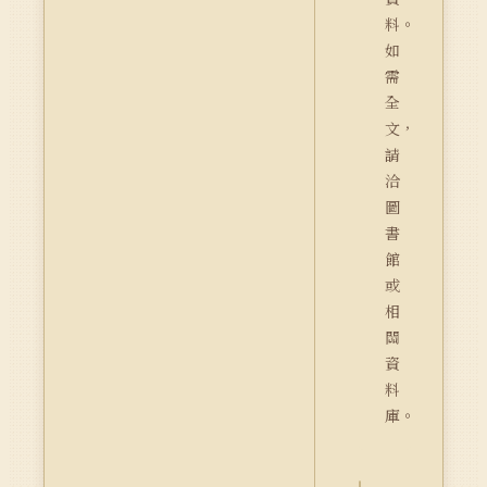
料。
如
需
全
文，
請
洽
圖
書
館
或
相
關
資
料
庫。