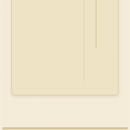
詮
釋
資
料
Dublin
Core