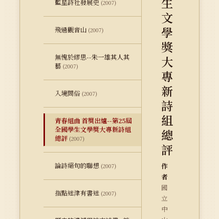
生
藍星詩社發展史
(2007)
文
學
飛過觀音山
(2007)
獎
無愧於繆思--朱一雄其人其
大
藝
(2007)
專
新
入境問俗
(2007)
詩
組
青春組曲 首獎出爐--第25屆
全國學生文學獎大專新詩組
總
總評
(2007)
評
論詩絕句的聯想
作
(2007)
者
國
指點迷津有書迷
(2007)
立
中