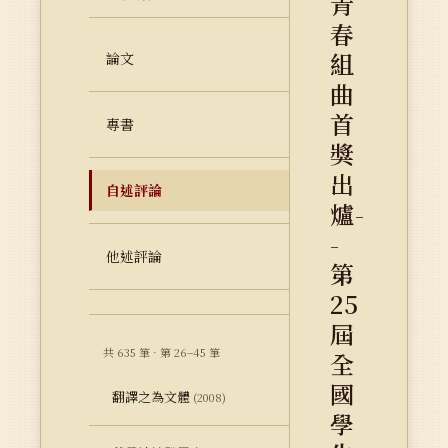
青
春
組
論文
曲
首
專書
獎
出
自述評論
爐-
-
他述評論
第
25
屆
共 635 筆 · 第 26–45 筆
全
國
翻譯之為文體
(2008)
學