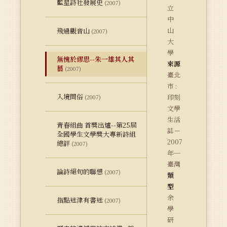
藍星詩社發展史
(2007)
立
中
山
飛過觀音山
(2007)
大
學
無愧於繆思--朱一雄其人其
來源
藝
(2007)
臺北
市 :
入境問俗
印刻
(2007)
文學
生活
青春組曲 首獎出爐--第25屆
誌－
全國學生文學獎大專新詩組
2007
總評
(2007)
年─
臺灣
論詩絕句的聯想
(2007)
類
型
余
指點迷津有書迷
(2007)
學
研