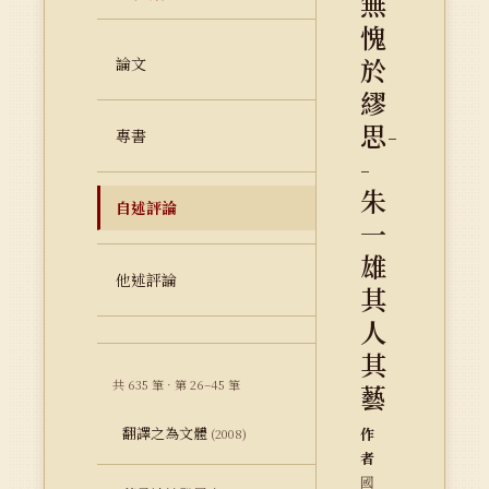
無
愧
於
論文
繆
思-
專書
-
朱
自述評論
一
雄
他述評論
其
人
其
共 635 筆 · 第 26–45 筆
藝
翻譯之為文體
作
(2008)
者
國