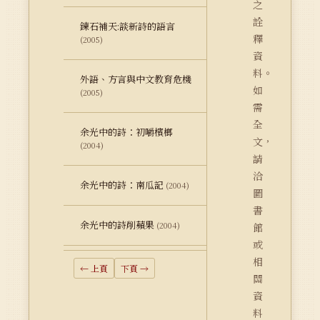
之
詮
鍊石補天:談新詩的語言
釋
(2005)
資
料。
外語、方言與中文教育危機
如
(2005)
需
全
余光中的詩：初嚼檳榔
文，
(2004)
請
洽
余光中的詩：南瓜記
(2004)
圖
書
余光中的詩削蘋果
(2004)
館
或
相
← 上頁
下頁 →
關
資
料