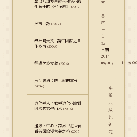
歷史的遺憾用詩來補償--談
究
孔尚任的《桃花扇》
(2007)
－
書
序
歲末三詠
(2007)
－
自
舉杯向天笑--論中國詩之自
述
作多情
(2006)
日期
2014
nsysu_yu_lit_theys_00
翻譯之為文體
(2006)
片瓦渡海：跨世紀的重逢
(2006)
本
館
典
造化弄人，我弄造化--論劉
國松的玄學山水
(2006)
藏
此
研
邊緣，中心，跨界--從拜倫
看英國浪漫主義之盛
究
(2005)