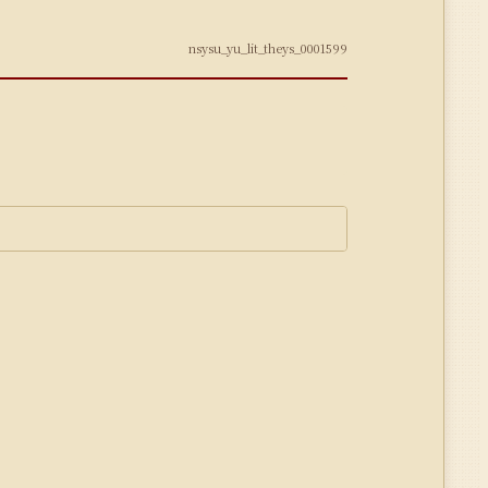
nsysu_yu_lit_theys_0001599