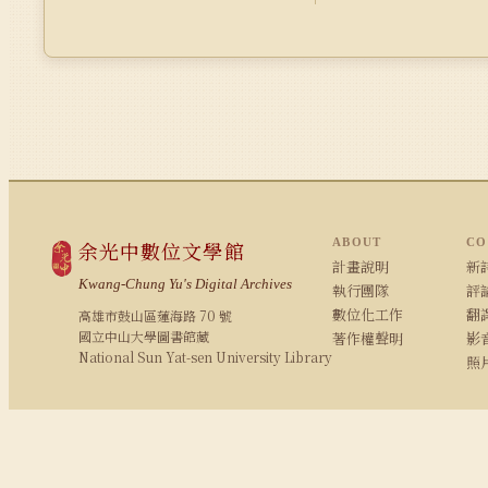
ABOUT
CO
余光中數位文學館
計畫說明
新詩
Kwang-Chung Yu's Digital Archives
執行團隊
評論
數位化工作
翻
高雄市鼓山區蓮海路 70 號
國立中山大學圖書館藏
著作權聲明
影
National Sun Yat-sen University Library
照
© 2008–2026 NSYSU Library · All rights reserved
建議使用 Chrome / Firefox 