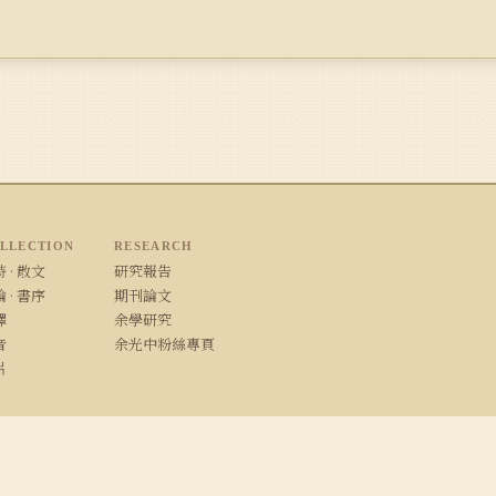
LLECTION
RESEARCH
 · 散文
研究報告
 · 書序
期刊論文
譯
余學研究
音
余光中粉絲專頁
片
/ Safari · 1280×800 以上解析度