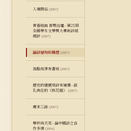
入境問俗
(2007)
青春組曲 首獎出爐--第25屆
全國學生文學獎大專新詩組
總評
(2007)
論詩絕句的聯想
(2007)
指點迷津有書迷
(2007)
歷史的遺憾用詩來補償--談
孔尚任的《桃花扇》
(2007)
歲末三詠
(2007)
舉杯向天笑--論中國詩之自
作多情
(2006)