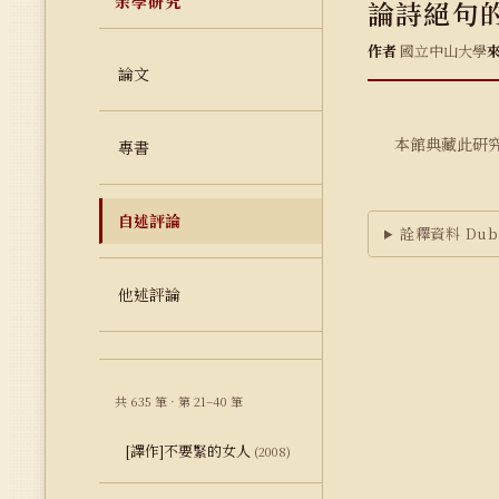
余學研究
論詩絕句
作者
國立中山大學
論文
本館典藏此研
專書
自述評論
詮釋資料 Dubl
他述評論
共 635 筆 · 第 21–40 筆
[譯作]不要緊的女人
(2008)