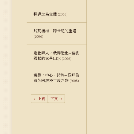
翻譯之為文體
(2006)
片瓦渡海：跨世紀的重逢
(2006)
造化弄人，我弄造化--論劉
國松的玄學山水
(2006)
邊緣，中心，跨界--從拜倫
看英國浪漫主義之盛
(2005)
← 上頁
下頁 →