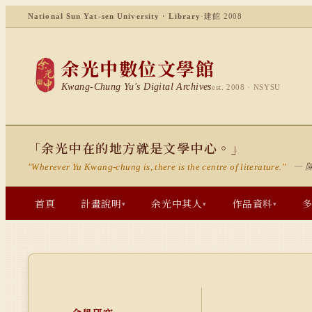
National Sun Yat-sen University · Library
·
建館 2008
余光中數位文學館
Kwang-Chung Yu's Digital Archives
est. 2008 · NSYSU
「余光中在的地方就是文學中心。」
— 
"Wherever Yu Kwang-chung is, there is the centre of literature."
首頁
計畫說明
余光中其人
作品資料
▾
▾
▾