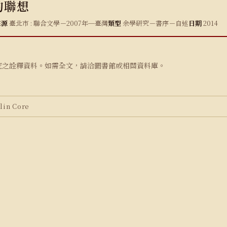
的聯想
來源
臺北市 : 聯合文學－2007年─臺灣
類型
余學研究－書序－自述
日期
2014
究之詮釋資料。如需全文，請洽圖書館或相關資料庫。
in Core