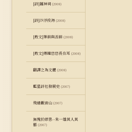
[詩]藕神祠
(2008)
[詩]沙浮投海
(2008)
[散文]筆耕與舌耕
(2008)
[散文]傅鐘悠悠長在耳
(2008)
翻譯之為文體
(2008)
藍星詩社發展史
(2007)
飛過觀音山
(2007)
無愧於繆思--朱一雄其人其
藝
(2007)