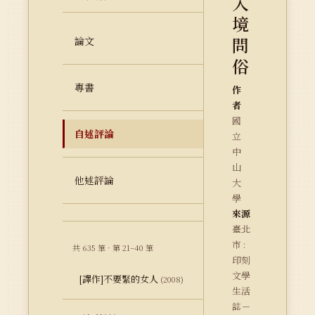
入
境
問
論文
俗
專書
作
者
國
自述評論
立
中
山
他述評論
大
學
來源
臺北
市 :
共 635 筆 · 第 21–40 筆
印刻
文學
[譯作]不要緊的女人
(2008)
生活
誌－