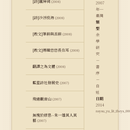
[詩]藕神祠
(2008)
2007
年─
臺灣
[詩]沙浮投海
(2008)
類
型
[散文]筆耕與舌耕
(2008)
余
學
研
[散文]傅鐘悠悠長在耳
(2008)
究
－
翻譯之為文體
書
(2008)
序
－
藍星詩社發展史
(2007)
自
述
日期
飛過觀音山
(2007)
2014
nsysu_yu_lit_theys_00
無愧於繆思--朱一雄其人其
藝
(2007)