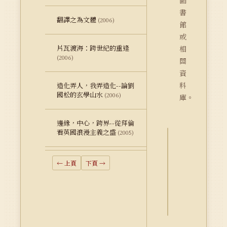
圖
書
翻譯之為文體
(2006)
館
或
片瓦渡海：跨世紀的重逢
相
(2006)
關
資
料
造化弄人，我弄造化--論劉
國松的玄學山水
(2006)
庫。
邊緣，中心，跨界--從拜倫
看英國浪漫主義之盛
(2005)
詮
釋
← 上頁
下頁 →
資
料
Dublin
Core