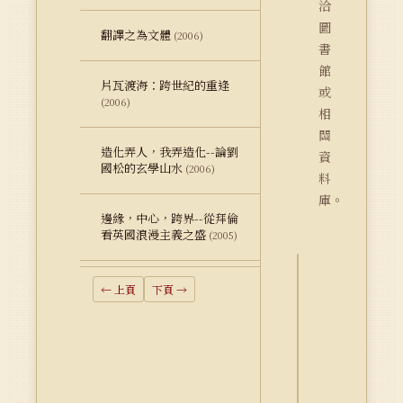
洽
圖
翻譯之為文體
(2006)
書
館
片瓦渡海：跨世紀的重逢
或
(2006)
相
關
造化弄人，我弄造化--論劉
資
國松的玄學山水
(2006)
料
庫。
邊緣，中心，跨界--從拜倫
看英國浪漫主義之盛
(2005)
← 上頁
下頁 →
詮
釋
資
料
Dublin
Core