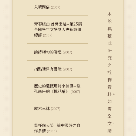
入境問俗
(2007)
本
館
青春組曲 首獎出爐--第25屆
典
全國學生文學獎大專新詩組
總評
(2007)
藏
此
研
論詩絕句的聯想
(2007)
究
之
指點迷津有書迷
(2007)
詮
釋
歷史的遺憾用詩來補償--談
資
孔尚任的《桃花扇》
(2007)
料。
如
歲末三詠
需
(2007)
全
文，
舉杯向天笑--論中國詩之自
請
作多情
(2006)