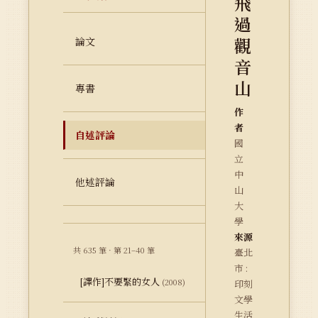
飛
過
觀
論文
音
山
專書
作
者
自述評論
國
立
中
他述評論
山
大
學
來源
共 635 筆 · 第 21–40 筆
臺北
市 :
[譯作]不要緊的女人
(2008)
印刻
文學
生活