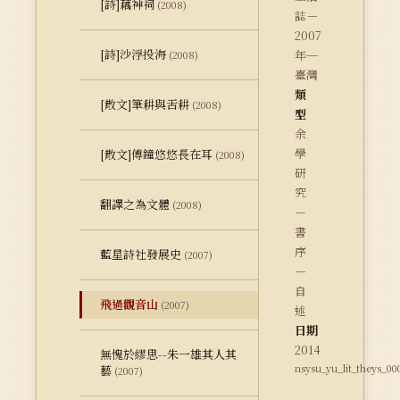
[詩]藕神祠
(2008)
誌－
2007
[詩]沙浮投海
年─
(2008)
臺灣
類
[散文]筆耕與舌耕
(2008)
型
余
學
[散文]傅鐘悠悠長在耳
(2008)
研
究
翻譯之為文體
(2008)
－
書
序
藍星詩社發展史
(2007)
－
自
飛過觀音山
(2007)
述
日期
2014
無愧於繆思--朱一雄其人其
nsysu_yu_lit_theys_00
藝
(2007)