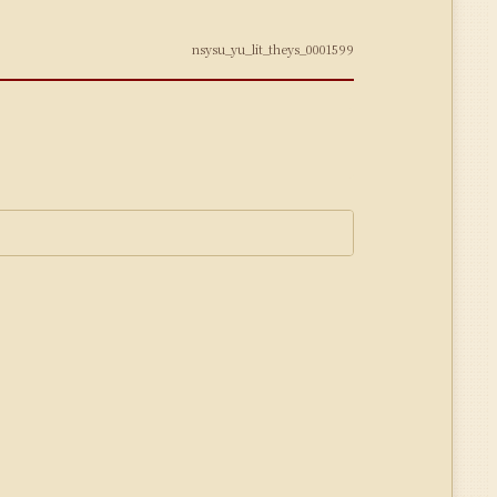
nsysu_yu_lit_theys_0001599