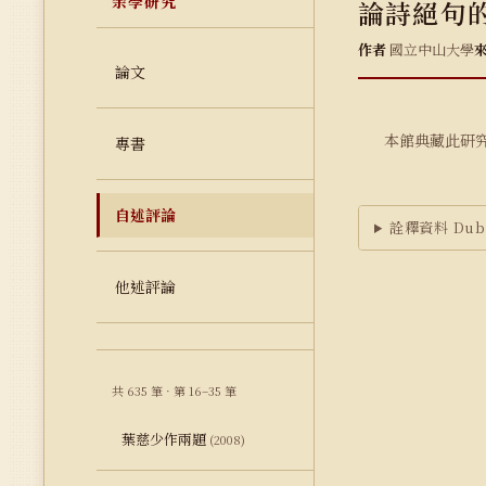
余學研究
論詩絕句
作者
國立中山大學
論文
本館典藏此研
專書
自述評論
詮釋資料 Dubl
他述評論
共 635 筆 · 第 16–35 筆
葉慈少作兩題
(2008)