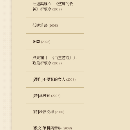
壯遊與雄心--《望鄉的牧
神》新版序
(2008)
低速公路
(2008)
牙關
(2008)
成果而甘--《白玉苦瓜》九
歌最新版序
(2008)
[譯作]不要緊的女人
(2008)
[詩]藕神祠
(2008)
[詩]沙浮投海
(2008)
[散文]筆耕與舌耕
(2008)