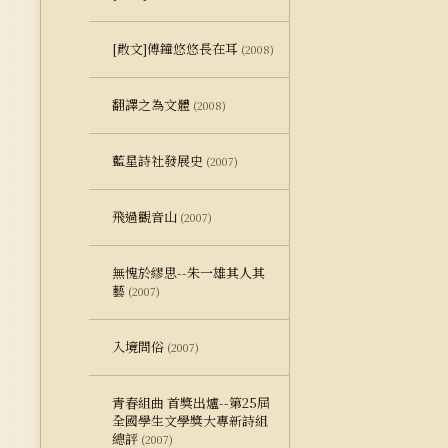
[散文]傅鐘悠悠長在耳
(2008)
翻譯之為文體
(2008)
藍星詩社發展史
(2007)
飛過觀音山
(2007)
無愧於繆思--朱一雄其人其
藝
(2007)
入境問俗
(2007)
青春組曲 首獎出爐--第25屆
全國學生文學獎大專新詩組
總評
(2007)