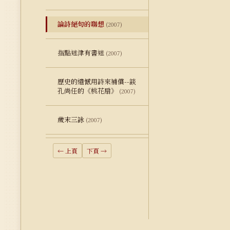
論詩絕句的聯想
(2007)
指點迷津有書迷
(2007)
歷史的遺憾用詩來補償--談
孔尚任的《桃花扇》
(2007)
歲末三詠
(2007)
← 上頁
下頁 →