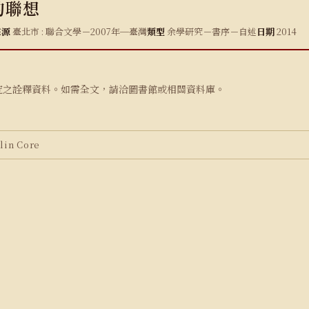
的聯想
來源
臺北市 : 聯合文學－2007年─臺灣
類型
余學研究－書序－自述
日期
2014
究之詮釋資料。如需全文，請洽圖書館或相關資料庫。
in Core