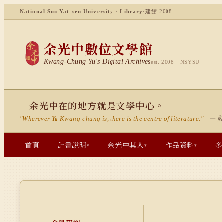
National Sun Yat-sen University · Library
·
建館 2008
余光中數位文學館
Kwang-Chung Yu's Digital Archives
est. 2008 · NSYSU
「余光中在的地方就是文學中心。」
— 
"Wherever Yu Kwang-chung is, there is the centre of literature."
首頁
計畫說明
余光中其人
作品資料
▾
▾
▾