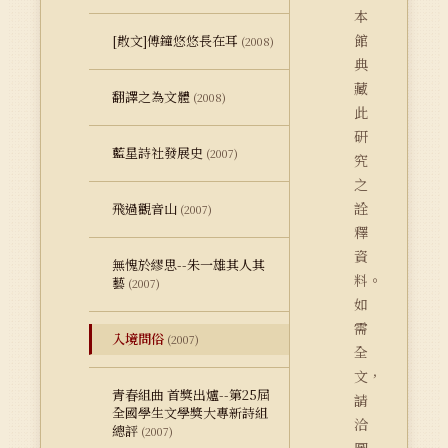
本
館
[散文]傅鐘悠悠長在耳
(2008)
典
藏
翻譯之為文體
(2008)
此
研
藍星詩社發展史
(2007)
究
之
詮
飛過觀音山
(2007)
釋
資
無愧於繆思--朱一雄其人其
料。
藝
(2007)
如
需
入境問俗
(2007)
全
文，
青春組曲 首獎出爐--第25屆
請
全國學生文學獎大專新詩組
洽
總評
(2007)