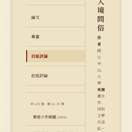
入
境
問
論文
俗
專書
作
者
國
自述評論
立
中
山
他述評論
大
學
來源
臺北
市 :
共 635 筆 · 第 16–35 筆
印刻
文學
葉慈少作兩題
(2008)
生活
誌－