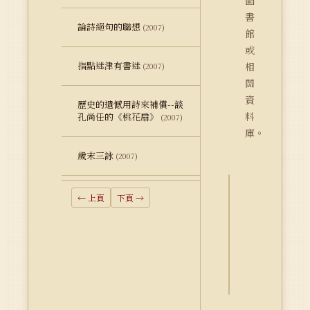
圖
書
論詩絕句的聯想
(2007)
館
或
指點迷津有書迷
相
(2007)
關
資
歷史的遺憾用詩來補償--談
料
孔尚任的《桃花扇》
(2007)
庫。
歲末三詠
(2007)
← 上頁
下頁 →
詮
釋
資
料
Dublin
Core