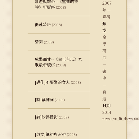
壯遊與雄心--《望鄉的牧
2007
神》新版序
(2008)
年─
臺灣
類
低速公路
(2008)
型
余
牙關
(2008)
學
研
究
成果而甘--《白玉苦瓜》九
－
歌最新版序
(2008)
書
序
[譯作]不要緊的女人
(2008)
－
自
述
[詩]藕神祠
(2008)
日期
2014
[詩]沙浮投海
(2008)
nsysu_yu_lit_theys_00
[散文]筆耕與舌耕
(2008)