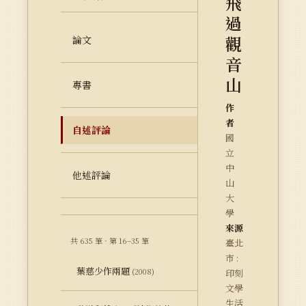
飛
過
觀
論文
音
山
專書
作
者
自述評論
國
立
中
他述評論
山
大
學
來源
共 635 筆 · 第 16–35 筆
臺北
市 :
葉慈少作兩題
(2008)
印刻
文學
生活