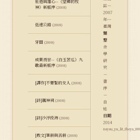
壯遊與雄心--《望鄉的牧
誌－
神》新版序
(2008)
2007
年─
低速公路
(2008)
臺灣
類
型
牙關
(2008)
余
學
成果而甘--《白玉苦瓜》九
研
歌最新版序
(2008)
究
－
書
[譯作]不要緊的女人
(2008)
序
－
[詩]藕神祠
(2008)
自
述
日期
[詩]沙浮投海
(2008)
2014
nsysu_yu_lit_theys_00
[散文]筆耕與舌耕
(2008)