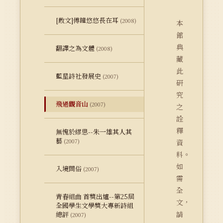
[散文]傅鐘悠悠長在耳
(2008)
本
館
典
翻譯之為文體
(2008)
藏
此
藍星詩社發展史
(2007)
研
究
飛過觀音山
(2007)
之
詮
釋
無愧於繆思--朱一雄其人其
藝
(2007)
資
料。
如
入境問俗
(2007)
需
全
青春組曲 首獎出爐--第25屆
文，
全國學生文學獎大專新詩組
請
總評
(2007)