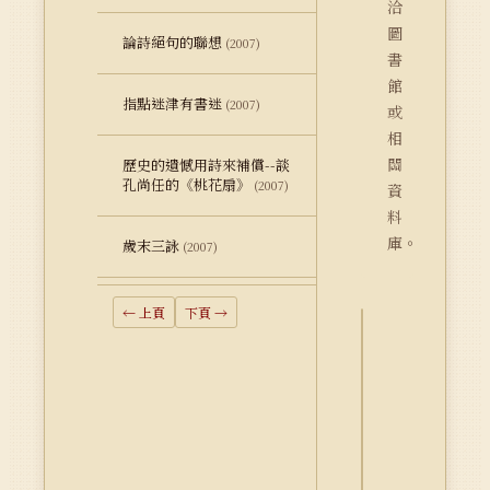
洽
圖
論詩絕句的聯想
(2007)
書
館
指點迷津有書迷
(2007)
或
相
關
歷史的遺憾用詩來補償--談
孔尚任的《桃花扇》
(2007)
資
料
庫。
歲末三詠
(2007)
← 上頁
下頁 →
詮
釋
資
料
Dublin
Core