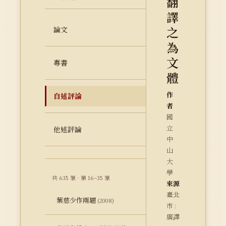
翻
譯
之
論文
為
文
專書
體
作
自述評論
者
國
立
他述評論
中
山
大
學
共 635 筆 · 第 16–35 筆
來源
臺北
葉慈少作兩題
(2008)
市 :
廣譯