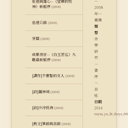
－
壯遊與雄心--《望鄉的牧
神》新版序
(2008)
2008
年─
臺灣
低速公路
(2008)
類
型
牙關
余
(2008)
學
研
成果而甘--《白玉苦瓜》九
究
歌最新版序
(2008)
－
書
[譯作]不要緊的女人
(2008)
序
－
自
[詩]藕神祠
(2008)
述
日期
[詩]沙浮投海
2014
(2008)
nsysu_yu_lit_theys_00
[散文]筆耕與舌耕
(2008)