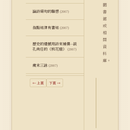
圖
論詩絕句的聯想
書
(2007)
館
或
指點迷津有書迷
(2007)
相
關
歷史的遺憾用詩來補償--談
資
孔尚任的《桃花扇》
(2007)
料
庫。
歲末三詠
(2007)
← 上頁
下頁 →
詮
釋
資
料
Dublin
Core