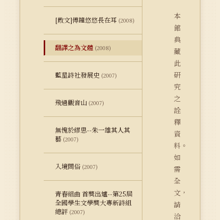
本
[散文]傅鐘悠悠長在耳
(2008)
館
典
翻譯之為文體
(2008)
藏
此
研
藍星詩社發展史
(2007)
究
之
飛過觀音山
(2007)
詮
釋
無愧於繆思--朱一雄其人其
資
藝
(2007)
料。
如
入境問俗
(2007)
需
全
文，
青春組曲 首獎出爐--第25屆
全國學生文學獎大專新詩組
請
總評
(2007)
洽