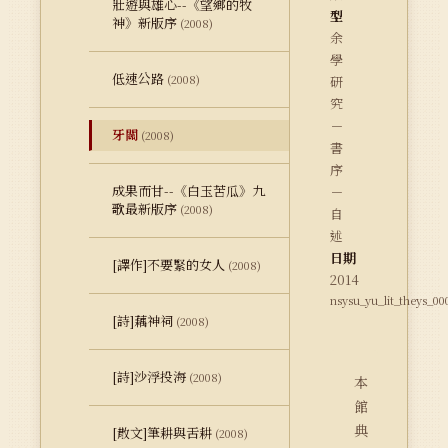
壯遊與雄心--《望鄉的牧
型
神》新版序
(2008)
余
學
低速公路
(2008)
研
究
－
牙關
(2008)
書
序
成果而甘--《白玉苦瓜》九
－
歌最新版序
(2008)
自
述
日期
[譯作]不要緊的女人
(2008)
2014
nsysu_yu_lit_theys_00
[詩]藕神祠
(2008)
[詩]沙浮投海
(2008)
本
館
典
[散文]筆耕與舌耕
(2008)