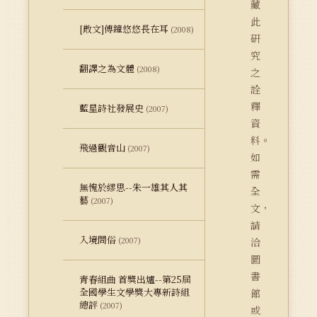
藏
此
[散文]傅鐘悠悠長在耳
(2008)
研
究
翻譯之為文體
(2008)
之
詮
釋
藍星詩社發展史
(2007)
資
料。
飛過觀音山
(2007)
如
需
無愧於繆思--朱一雄其人其
全
藝
(2007)
文，
請
入境問俗
(2007)
洽
圖
書
青春組曲 首獎出爐--第25屆
全國學生文學獎大專新詩組
館
總評
(2007)
或