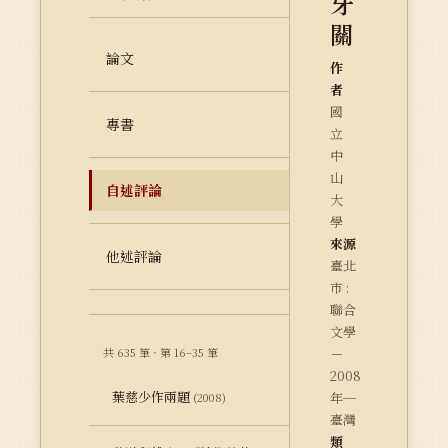
牙
關
論文
作
者
國
專書
立
中
山
自述評論
大
學
來源
他述評論
臺北
市 :
聯合
文學
共 635 筆 · 第 16–35 筆
－
2008
葉慈少作兩題
年─
(2008)
臺灣
類