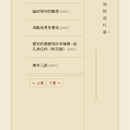
相
關
論詩絕句的聯想
(2007)
資
料
指點迷津有書迷
(2007)
庫。
歷史的遺憾用詩來補償--談
孔尚任的《桃花扇》
(2007)
詮
歲末三詠
(2007)
釋
資
料
← 上頁
下頁 →
Dublin
Core