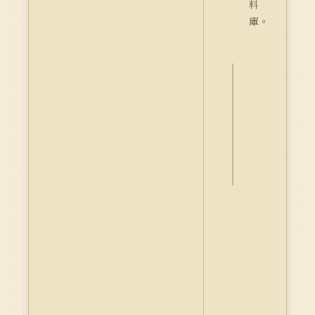
料
庫。
詮
釋
資
料
Dublin
Core