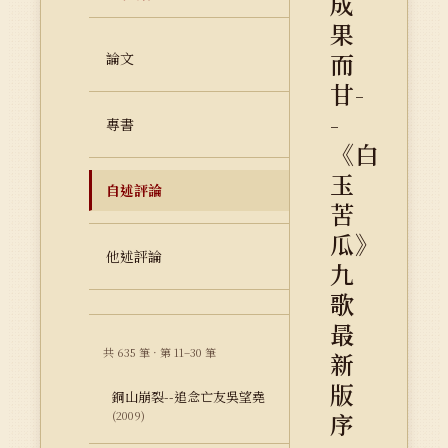
成
果
而
論文
甘-
-
專書
《白
玉
自述評論
苦
瓜》
他述評論
九
歌
最
共 635 筆 · 第 11–30 筆
新
版
銅山崩裂--追念亡友吳望堯
序
(2009)