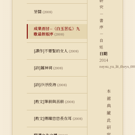
研
究
牙關
(2008)
－
書
序
成果而甘--《白玉苦瓜》九
－
歌最新版序
(2008)
自
述
[譯作]不要緊的女人
(2008)
日期
2014
nsysu_yu_lit_theys_00
[詩]藕神祠
(2008)
[詩]沙浮投海
(2008)
本
館
[散文]筆耕與舌耕
(2008)
典
藏
[散文]傅鐘悠悠長在耳
(2008)
此
研
究