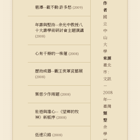
作
碧潭--載不動 許多愁
(2009)
者
國
立
年壽與堅持--余光中教授八
十大壽學術研討會主題演講
中
(2008)
山
大
學
心有千瓣的一株蓮
(2008)
來源
臺北
歷劫成器--觀王俠軍瓷藝展
市 :
(2008)
文訊
－
2008
葉慈少作兩題
(2008)
年─
臺灣
壯遊與雄心--《望鄉的牧
類
神》新版序
(2008)
型
余
學
低速公路
(2008)