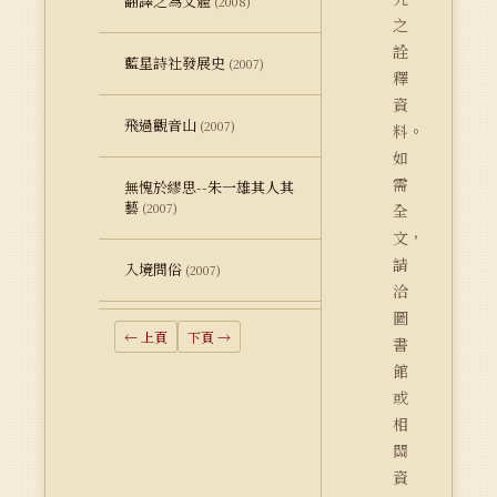
翻譯之為文體
(2008)
之
詮
藍星詩社發展史
(2007)
釋
資
飛過觀音山
(2007)
料。
如
需
無愧於繆思--朱一雄其人其
藝
(2007)
全
文，
請
入境問俗
(2007)
洽
圖
← 上頁
下頁 →
書
館
或
相
關
資