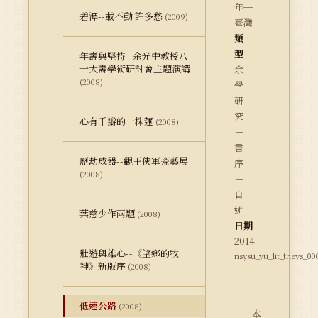
年─
碧潭--載不動 許多愁
(2009)
臺灣
類
型
年壽與堅持--余光中教授八
十大壽學術研討會主題演講
余
(2008)
學
研
究
心有千瓣的一株蓮
(2008)
－
書
歷劫成器--觀王俠軍瓷藝展
序
(2008)
－
自
述
葉慈少作兩題
(2008)
日期
2014
壯遊與雄心--《望鄉的牧
nsysu_yu_lit_theys_00
神》新版序
(2008)
低速公路
(2008)
本