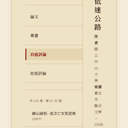
低
速
公
論文
路
專書
作
者
國
自述評論
立
中
山
他述評論
大
學
來源
臺北
市 :
共 635 筆 · 第 11–30 筆
聯合
文學
銅山崩裂--追念亡友吳望堯
－
(2009)
2008