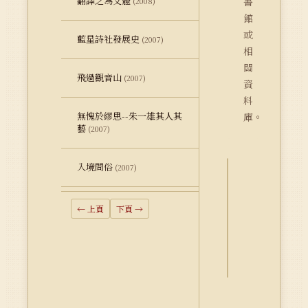
翻譯之為文體
書
(2008)
館
或
藍星詩社發展史
(2007)
相
關
飛過觀音山
(2007)
資
料
無愧於繆思--朱一雄其人其
庫。
藝
(2007)
入境問俗
(2007)
詮
釋
← 上頁
下頁 →
資
料
Dublin
Core