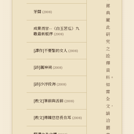
館
牙關
(2008)
典
藏
此
成果而甘--《白玉苦瓜》九
歌最新版序
研
(2008)
究
之
[譯作]不要緊的女人
(2008)
詮
釋
[詩]藕神祠
(2008)
資
料。
[詩]沙浮投海
如
(2008)
需
全
[散文]筆耕與舌耕
(2008)
文，
請
[散文]傅鐘悠悠長在耳
(2008)
洽
圖