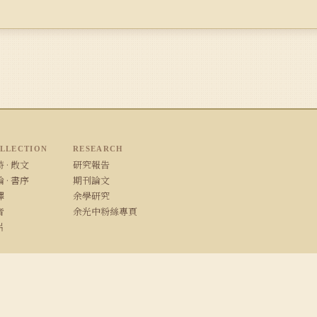
LLECTION
RESEARCH
 · 散文
研究報告
 · 書序
期刊論文
譯
余學研究
音
余光中粉絲專頁
片
/ Safari · 1280×800 以上解析度