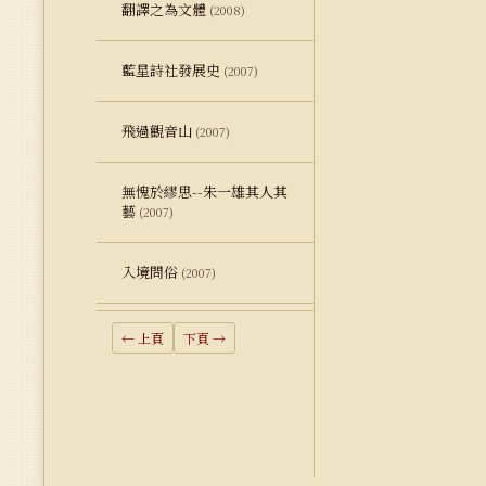
翻譯之為文體
(2008)
藍星詩社發展史
(2007)
飛過觀音山
(2007)
無愧於繆思--朱一雄其人其
藝
(2007)
入境問俗
(2007)
← 上頁
下頁 →