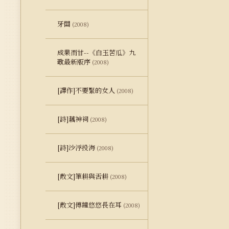
牙關
(2008)
成果而甘--《白玉苦瓜》九
歌最新版序
(2008)
[譯作]不要緊的女人
(2008)
[詩]藕神祠
(2008)
[詩]沙浮投海
(2008)
[散文]筆耕與舌耕
(2008)
[散文]傅鐘悠悠長在耳
(2008)