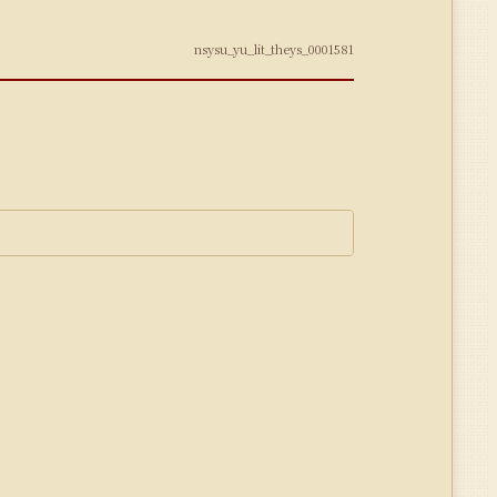
nsysu_yu_lit_theys_0001581