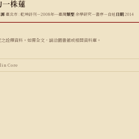
的一株蓮
來源
臺北市 : 乾坤詩刊－2008年─臺灣
類型
余學研究－書序－自述
日期
2014
究之詮釋資料。如需全文，請洽圖書館或相關資料庫。
in Core