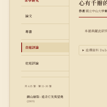
余學研究
心有千瓣
作者
國立中山大學
論文
本館典藏此研
專書
自述評論
詮釋資料 Dubl
他述評論
共 635 筆 · 第 11–30 筆
銅山崩裂--追念亡友吳望堯
(2009)