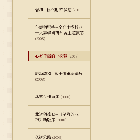
碧潭--載不動 許多愁
(2009)
年壽與堅持--余光中教授八
十大壽學術研討會主題演講
(2008)
心有千瓣的一株蓮
(2008)
歷劫成器--觀王俠軍瓷藝展
(2008)
葉慈少作兩題
(2008)
壯遊與雄心--《望鄉的牧
神》新版序
(2008)
低速公路
(2008)