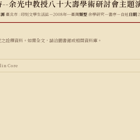
持--余光中教授八十大壽學術研討會主題
來源
臺北市 : 印刻文學生活誌－2008年─臺灣
類型
余學研究－書序－自述
日期
2
究之詮釋資料。如需全文，請洽圖書館或相關資料庫。
in Core