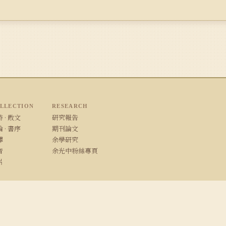
LLECTION
RESEARCH
 · 散文
研究報告
 · 書序
期刊論文
譯
余學研究
音
余光中粉絲專頁
片
/ Safari · 1280×800 以上解析度