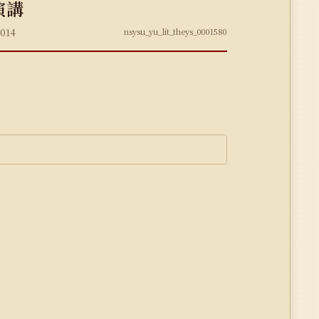
演講
014
nsysu_yu_lit_theys_0001580