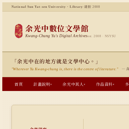
National Sun Yat-sen University · Library
·
建館 2008
余光中數位文學館
Kwang-Chung Yu's Digital Archives
est. 2008 · NSYSU
「余光中在的地方就是文學中心。」
— 
"Wherever Yu Kwang-chung is, there is the centre of literature."
首頁
計畫說明
余光中其人
作品資料
▾
▾
▾