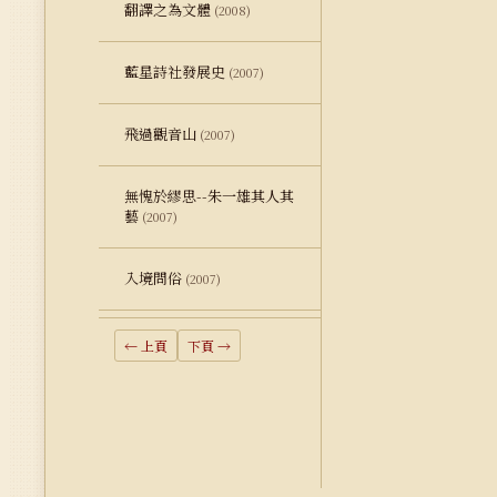
翻譯之為文體
(2008)
藍星詩社發展史
(2007)
飛過觀音山
(2007)
無愧於繆思--朱一雄其人其
藝
(2007)
入境問俗
(2007)
← 上頁
下頁 →