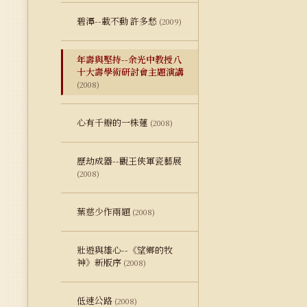
碧潭--載不動 許多愁
(2009)
年壽與堅持--余光中教授八
十大壽學術研討會主題演講
(2008)
心有千瓣的一株蓮
(2008)
歷劫成器--觀王俠軍瓷藝展
(2008)
葉慈少作兩題
(2008)
壯遊與雄心--《望鄉的牧
神》新版序
(2008)
低速公路
(2008)