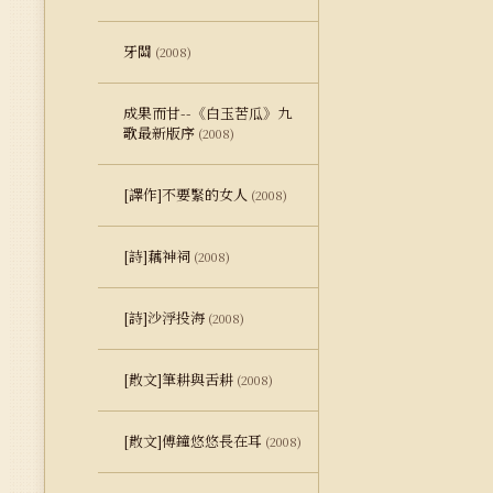
牙關
(2008)
成果而甘--《白玉苦瓜》九
歌最新版序
(2008)
[譯作]不要緊的女人
(2008)
[詩]藕神祠
(2008)
[詩]沙浮投海
(2008)
[散文]筆耕與舌耕
(2008)
[散文]傅鐘悠悠長在耳
(2008)