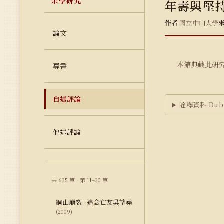
余學研究
年壽與堅
作者
國立中山大學
論文
本館典藏此研
專書
自述評論
詮釋資料 Dubl
他述評論
共 635 筆 · 第 11–30 筆
銅山崩裂--追念亡友吳望堯
(2009)