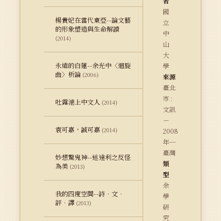
者
國
楊貴妃在當代東亞--論文藝
立
的形象塑造與生命解讀
中
(2014)
山
大
永遠的白蓮--余光中〈迴旋
學
曲〉析論
(2006)
來源
臺北
市 :
吐露港上中文人
(2014)
文訊
－
袁可嘉，誠可嘉
(2014)
2008
年─
臺灣
妙想驚鬼神--述達利之反怪
類
為美
(2013)
型
余
我的四度空間--詩．文．
學
評．譯
(2013)
研
究