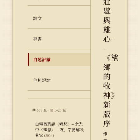
壯
遊
與
論文
雄
心-
專書
-
《望
自述評論
鄉
的
他述評論
牧
神》
新
共 635 筆 · 第 1–20 筆
版
序
白璧微瑕說〈鄉愁〉--余光
中〈鄉愁〉「方」字臆解及
作
其它
(2014)