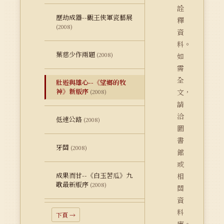
詮
歷劫成器--觀王俠軍瓷藝展
釋
(2008)
資
料。
葉慈少作兩題
(2008)
如
需
全
壯遊與雄心--《望鄉的牧
神》新版序
文，
(2008)
請
洽
低速公路
(2008)
圖
書
牙關
(2008)
館
或
成果而甘--《白玉苦瓜》九
相
歌最新版序
(2008)
關
資
料
下頁 →