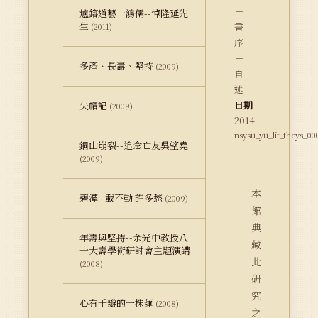
－
爐鎔道藝一鴻儒--悼隆延先
生
書
(2011)
序
－
多產、長壽、堅持
(2009)
自
述
日期
失帽記
(2009)
2014
nsysu_yu_lit_theys_00
銅山崩裂--追念亡友吳望堯
(2009)
本
碧潭--載不動 許多愁
(2009)
館
典
年壽與堅持--余光中教授八
藏
十大壽學術研討會主題演講
此
(2008)
研
究
心有千瓣的一株蓮
(2008)
之