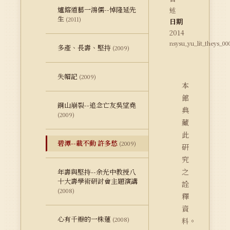
爐鎔道藝一鴻儒--悼隆延先
述
生
(2011)
日期
2014
nsysu_yu_lit_theys_00
多產、長壽、堅持
(2009)
失帽記
(2009)
本
館
銅山崩裂--追念亡友吳望堯
典
(2009)
藏
此
碧潭--載不動 許多愁
(2009)
研
究
之
年壽與堅持--余光中教授八
十大壽學術研討會主題演講
詮
(2008)
釋
資
心有千瓣的一株蓮
(2008)
料。