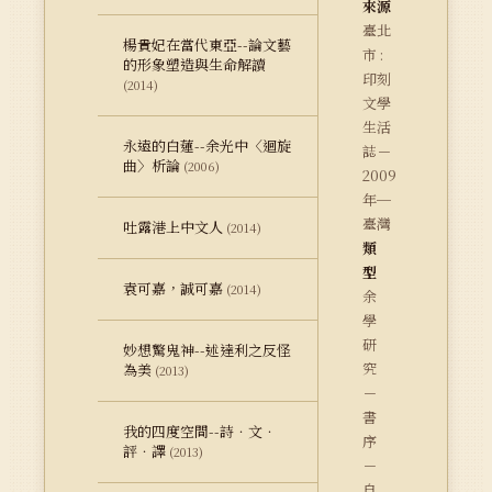
來源
臺北
楊貴妃在當代東亞--論文藝
市 :
的形象塑造與生命解讀
印刻
(2014)
文學
生活
永遠的白蓮--余光中〈迴旋
誌－
曲〉析論
(2006)
2009
年─
臺灣
吐露港上中文人
(2014)
類
型
袁可嘉，誠可嘉
(2014)
余
學
研
妙想驚鬼神--述達利之反怪
究
為美
(2013)
－
書
我的四度空間--詩．文．
序
評．譯
(2013)
－
自