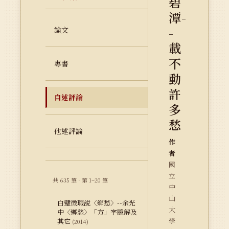
碧
潭-
-
論文
載
不
專書
動
許
自述評論
多
愁
他述評論
作
者
國
立
共 635 筆 · 第 1–20 筆
中
山
白璧微瑕說〈鄉愁〉--余光
大
中〈鄉愁〉「方」字臆解及
學
其它
(2014)