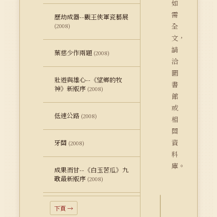
如
需
歷劫成器--觀王俠軍瓷藝展
全
(2008)
文，
請
葉慈少作兩題
(2008)
洽
圖
壯遊與雄心--《望鄉的牧
書
神》新版序
(2008)
館
或
低速公路
(2008)
相
關
資
牙關
(2008)
料
庫。
成果而甘--《白玉苦瓜》九
歌最新版序
(2008)
下頁 →
詮