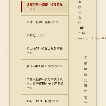
書
爐鎔道藝一鴻儒--悼隆延先
序
生
(2011)
－
自
多產、長壽、堅持
(2009)
述
日期
2014
失帽記
(2009)
nsysu_yu_lit_theys_00
銅山崩裂--追念亡友吳望堯
(2009)
本
館
碧潭--載不動 許多愁
(2009)
典
藏
年壽與堅持--余光中教授八
此
十大壽學術研討會主題演講
研
(2008)
究
之
心有千瓣的一株蓮
(2008)
詮