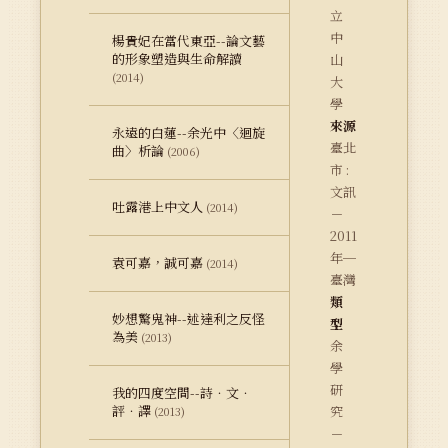
立
中
楊貴妃在當代東亞--論文藝
的形象塑造與生命解讀
山
(2014)
大
學
來源
永遠的白蓮--余光中〈迴旋
臺北
曲〉析論
(2006)
市 :
文訊
吐露港上中文人
(2014)
－
2011
年─
袁可嘉，誠可嘉
(2014)
臺灣
類
妙想驚鬼神--述達利之反怪
型
為美
(2013)
余
學
研
我的四度空間--詩．文．
評．譯
究
(2013)
－