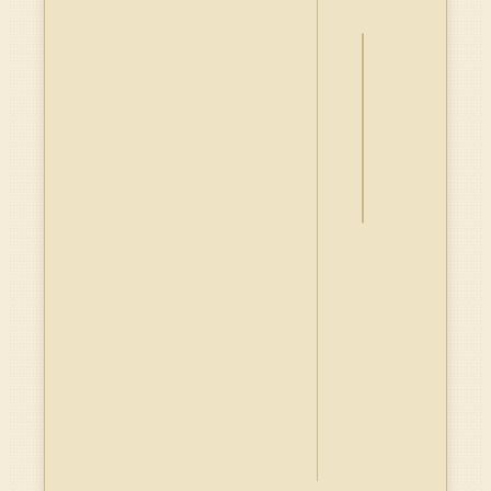
詮
釋
資
料
Dublin
Core