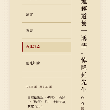
爐
鎔
道
論文
藝
一
專書
鴻
儒-
自述評論
-
悼
他述評論
隆
延
先
共 635 筆 · 第 1–20 筆
生
白璧微瑕說〈鄉愁〉--余光
作
中〈鄉愁〉「方」字臆解及
者
其它
(2014)
國