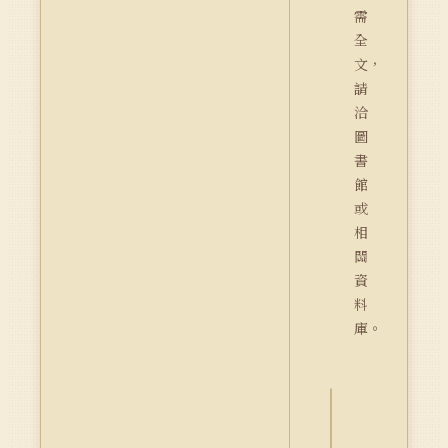
需
全
文，
請
洽
圖
書
館
或
相
關
資
料
庫。
詮