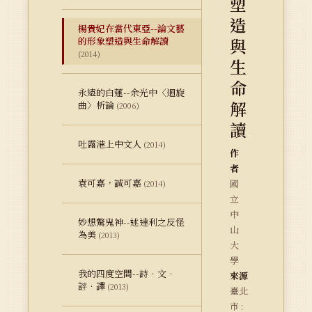
塑
造
楊貴妃在當代東亞--論文藝
與
的形象塑造與生命解讀
(2014)
生
命
永遠的白蓮--余光中〈迴旋
解
曲〉析論
(2006)
讀
吐露港上中文人
(2014)
作
者
袁可嘉，誠可嘉
國
(2014)
立
中
妙想驚鬼神--述達利之反怪
山
為美
(2013)
大
學
我的四度空間--詩．文．
來源
評．譯
(2013)
臺北
市 :