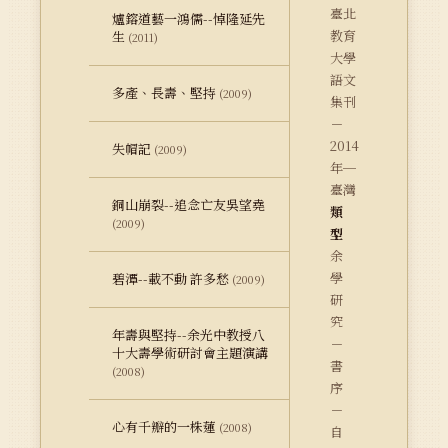
臺北
爐鎔道藝一鴻儒--悼隆延先
教育
生
(2011)
大學
語文
多產、長壽、堅持
(2009)
集刊
－
2014
失帽記
(2009)
年─
臺灣
銅山崩裂--追念亡友吳望堯
類
(2009)
型
余
學
碧潭--載不動 許多愁
(2009)
研
究
年壽與堅持--余光中教授八
－
十大壽學術研討會主題演講
書
(2008)
序
－
心有千瓣的一株蓮
(2008)
自