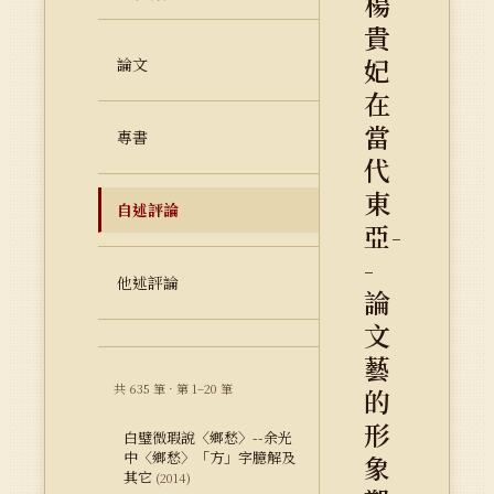
楊
貴
妃
論文
在
當
專書
代
東
自述評論
亞-
-
他述評論
論
文
藝
共 635 筆 · 第 1–20 筆
的
形
白璧微瑕說〈鄉愁〉--余光
中〈鄉愁〉「方」字臆解及
象
其它
(2014)