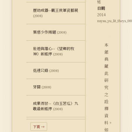
述
日期
歷劫成器--觀王俠軍瓷藝展
2014
(2008)
nsysu_yu_lit_theys_00
葉慈少作兩題
(2008)
本
壯遊與雄心--《望鄉的牧
館
神》新版序
(2008)
典
藏
低速公路
(2008)
此
研
牙關
究
(2008)
之
詮
成果而甘--《白玉苦瓜》九
釋
歌最新版序
(2008)
資
料。
下頁 →
如