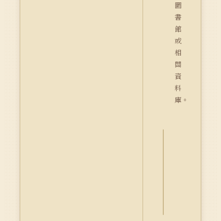
圖
書
館
或
相
關
資
料
庫。
詮
釋
資
料
Dublin
Core