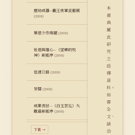
本
歷劫成器--觀王俠軍瓷藝展
館
(2008)
典
藏
葉慈少作兩題
(2008)
此
研
壯遊與雄心--《望鄉的牧
究
神》新版序
(2008)
之
詮
低速公路
(2008)
釋
資
料。
牙關
(2008)
如
需
成果而甘--《白玉苦瓜》九
全
歌最新版序
(2008)
文，
請
下頁 →
洽