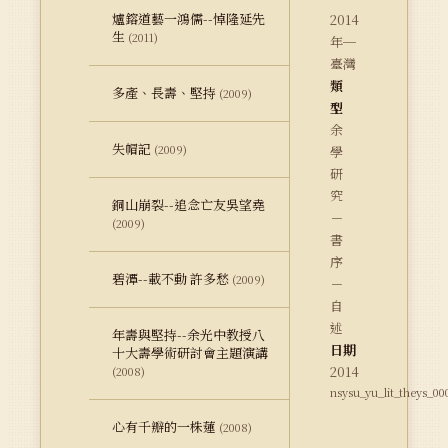
爐鎔道藝一鴻儒--悼隆延先
2014
生
(2011)
年─
臺灣
類
多產、長壽、堅持
(2009)
型
余
失帽記
(2009)
學
研
究
銅山崩裂--追念亡友吳望堯
－
(2009)
書
序
碧潭--載不動 許多愁
(2009)
－
自
述
年壽與堅持--余光中教授八
日期
十大壽學術研討會主題演講
2014
(2008)
nsysu_yu_lit_theys_00
心有千瓣的一株蓮
(2008)