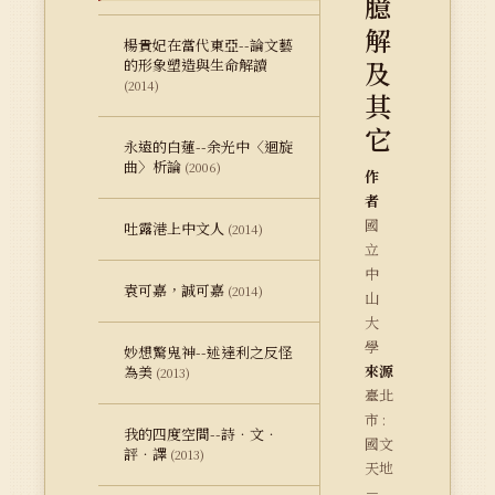
臆
解
楊貴妃在當代東亞--論文藝
及
的形象塑造與生命解讀
(2014)
其
它
永遠的白蓮--余光中〈迴旋
曲〉析論
(2006)
作
者
國
吐露港上中文人
(2014)
立
中
袁可嘉，誠可嘉
(2014)
山
大
學
妙想驚鬼神--述達利之反怪
來源
為美
(2013)
臺北
市 :
我的四度空間--詩．文．
國文
評．譯
(2013)
天地
－