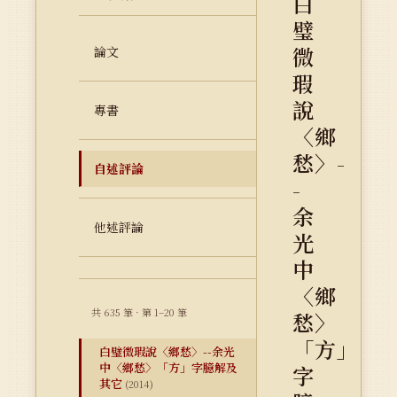
白
璧
微
論文
瑕
說
專書
〈鄉
愁〉-
自述評論
-
余
他述評論
光
中
〈鄉
共 635 筆 · 第 1–20 筆
愁〉
「方」
白璧微瑕說〈鄉愁〉--余光
中〈鄉愁〉「方」字臆解及
字
其它
(2014)