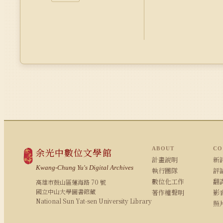
ABOUT
CO
余光中數位文學館
計畫說明
新詩
Kwang-Chung Yu's Digital Archives
執行團隊
評論
數位化工作
翻
高雄市鼓山區蓮海路 70 號
國立中山大學圖書館藏
著作權聲明
影
National Sun Yat-sen University Library
照