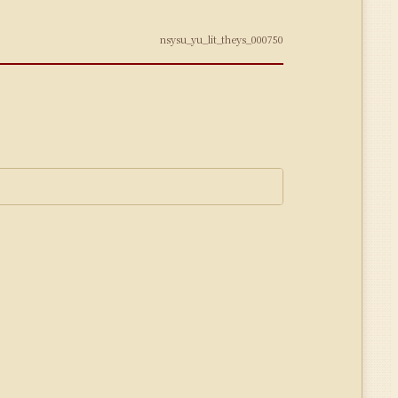
nsysu_yu_lit_theys_000750