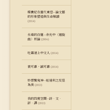
楊貴妃在當代東亞--論文藝
的形象塑造與生命解讀
(2014)
永遠的白蓮--余光中〈迴旋
曲〉析論
(2006)
吐露港上中文人
(2014)
袁可嘉，誠可嘉
(2014)
妙想驚鬼神--述達利之反怪
為美
(2013)
我的四度空間--詩．文．
評．譯
(2013)