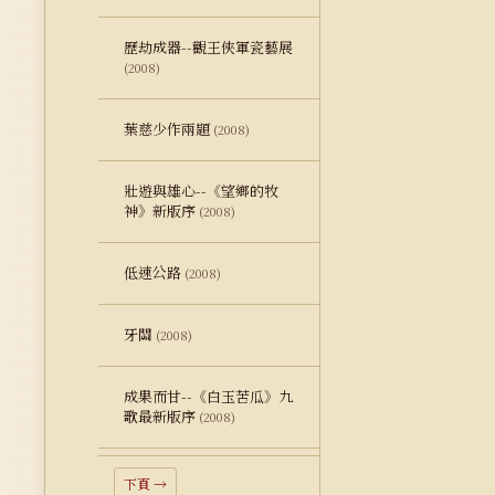
歷劫成器--觀王俠軍瓷藝展
(2008)
葉慈少作兩題
(2008)
壯遊與雄心--《望鄉的牧
神》新版序
(2008)
低速公路
(2008)
牙關
(2008)
成果而甘--《白玉苦瓜》九
歌最新版序
(2008)
下頁 →