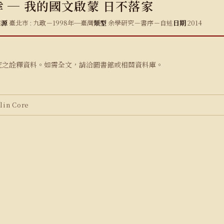
 ─ 我的國文啟蒙 日不落家
來源
臺北市 : 九歌－1998年─臺灣
類型
余學研究－書序－自述
日期
2014
究之詮釋資料。如需全文，請洽圖書館或相關資料庫。
in Core