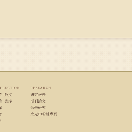
LLECTION
RESEARCH
 · 散文
研究報告
 · 書序
期刊論文
譯
余學研究
音
余光中粉絲專頁
片