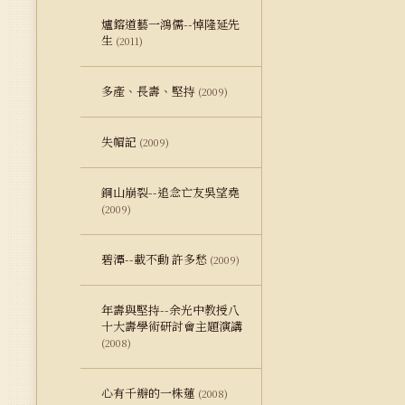
爐鎔道藝一鴻儒--悼隆延先
生
(2011)
多產、長壽、堅持
(2009)
失帽記
(2009)
銅山崩裂--追念亡友吳望堯
(2009)
碧潭--載不動 許多愁
(2009)
年壽與堅持--余光中教授八
十大壽學術研討會主題演講
(2008)
心有千瓣的一株蓮
(2008)