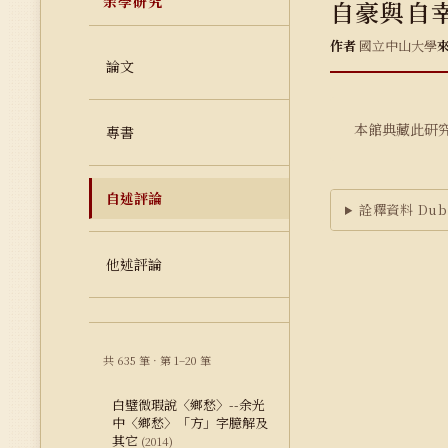
余學研究
自豪與自幸
作者
國立中山大學
論文
本館典藏此研
專書
自述評論
詮釋資料 Dubl
他述評論
共 635 筆 · 第 1–20 筆
白璧微瑕說〈鄉愁〉--余光
中〈鄉愁〉「方」字臆解及
其它
(2014)