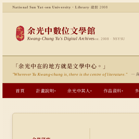
National Sun Yat-sen University · Library
·
建館 2008
余光中數位文學館
Kwang-Chung Yu's Digital Archives
est. 2008 · NSYSU
「余光中在的地方就是文學中心。」
— 
"Wherever Yu Kwang-chung is, there is the centre of literature."
首頁
計畫說明
余光中其人
作品資料
▾
▾
▾