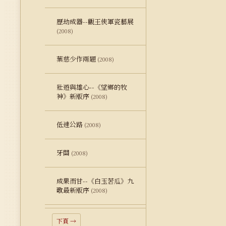
歷劫成器--觀王俠軍瓷藝展
(2008)
葉慈少作兩題
(2008)
壯遊與雄心--《望鄉的牧
神》新版序
(2008)
低速公路
(2008)
牙關
(2008)
成果而甘--《白玉苦瓜》九
歌最新版序
(2008)
下頁 →