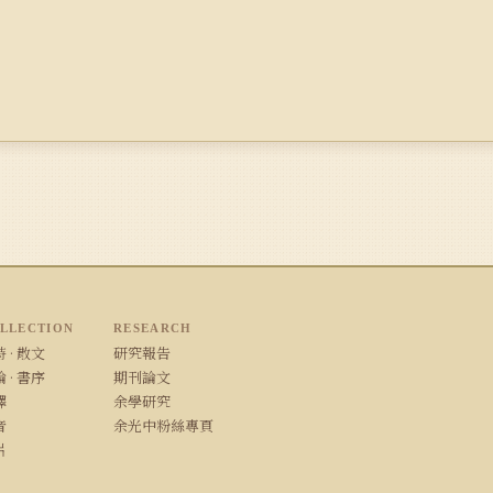
LLECTION
RESEARCH
 · 散文
研究報告
 · 書序
期刊論文
譯
余學研究
音
余光中粉絲專頁
片