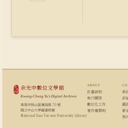
ABOUT
CO
余光中數位文學館
計畫說明
新詩
Kwang-Chung Yu's Digital Archives
執行團隊
評論
數位化工作
翻
高雄市鼓山區蓮海路 70 號
國立中山大學圖書館藏
著作權聲明
影
National Sun Yat-sen University Library
照