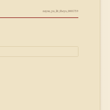
nsysu_yu_lit_theys_0001759