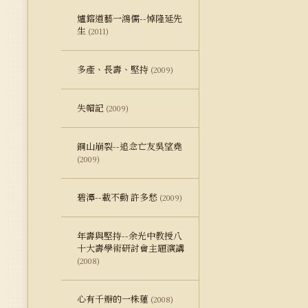
爐鎔道藝一鴻儒--悼隆延先
生
(2011)
多產、長壽、堅持
(2009)
失帽記
(2009)
銅山崩裂--追念亡友吳望堯
(2009)
碧潭--載不動 許多愁
(2009)
年壽與堅持--余光中教授八
十大壽學術研討會主題演講
(2008)
心有千瓣的一株蓮
(2008)