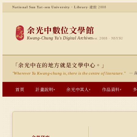
National Sun Yat-sen University · Library
·
建館 2008
余光中數位文學館
Kwang-Chung Yu's Digital Archives
est. 2008 · NSYSU
「余光中在的地方就是文學中心。」
— 
"Wherever Yu Kwang-chung is, there is the centre of literature."
首頁
計畫說明
余光中其人
作品資料
▾
▾
▾