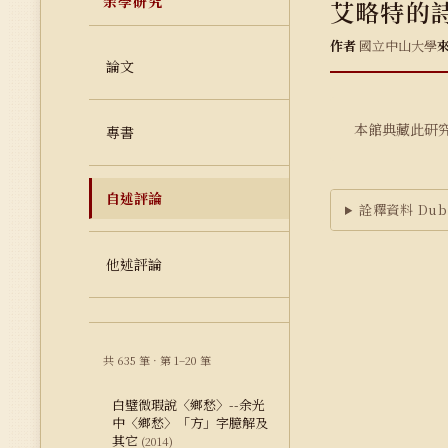
余學研究
艾略特的
作者
國立中山大學
論文
本館典藏此研
專書
自述評論
詮釋資料 Dubl
他述評論
共 635 筆 · 第 1–20 筆
白璧微瑕說〈鄉愁〉--余光
中〈鄉愁〉「方」字臆解及
其它
(2014)