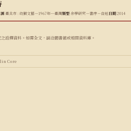
詩
來源
臺北市 : 幼獅文藝－1967年─臺灣
類型
余學研究－書序－自述
日期
2014
究之詮釋資料。如需全文，請洽圖書館或相關資料庫。
in Core