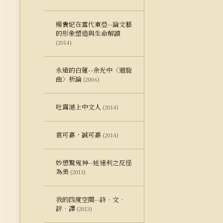
楊貴妃在當代東亞--論文藝
的形象塑造與生命解讀
(2014)
永遠的白蓮--余光中〈迴旋
曲〉析論
(2006)
吐露港上中文人
(2014)
袁可嘉，誠可嘉
(2014)
妙想驚鬼神--述達利之反怪
為美
(2013)
我的四度空間--詩．文．
評．譯
(2013)