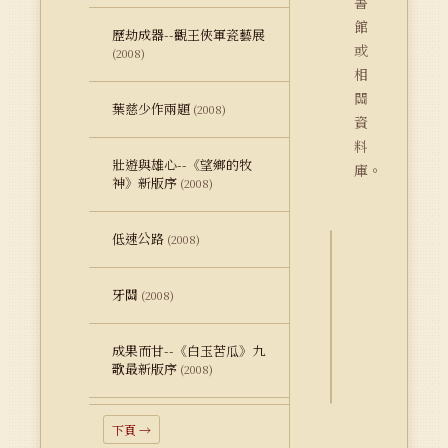
書
館
歷劫成器--觀王俠軍瓷藝展
或
(2008)
相
關
葉慈少作兩題
(2008)
資
料
壯遊與雄心--《望鄉的牧
庫。
神》新版序
(2008)
低速公路
(2008)
詮
牙關
釋
(2008)
資
料
成果而甘--《白玉苦瓜》九
Dublin
歌最新版序
(2008)
Core
下頁 →