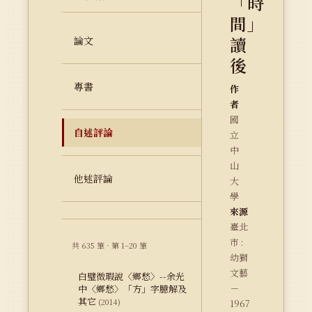
「時
間」
讀
論文
後
專書
作
者
國
自述評論
立
中
山
他述評論
大
學
來源
臺北
市 :
共 635 筆 · 第 1–20 筆
幼獅
文藝
白璧微瑕說〈鄉愁〉--余光
－
中〈鄉愁〉「方」字臆解及
其它
(2014)
1967