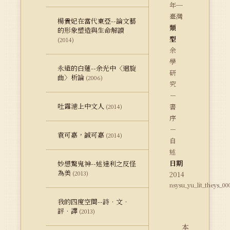
年─
臺灣
楊貴妃在當代東亞--論文藝
類
的形象塑造與生命解讀
型
(2014)
余
學
永遠的白蓮--余光中〈迴旋
研
曲〉析論
(2006)
究
－
吐露港上中文人
書
(2014)
序
－
袁可嘉，誠可嘉
(2014)
自
述
日期
妙想驚鬼神--述達利之反怪
為美
(2013)
2014
nsysu_yu_lit_theys_00
我的四度空間--詩．文．
評．譯
(2013)
本