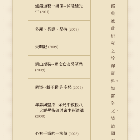
館
爐鎔道藝一鴻儒--悼隆延先
生
(2011)
典
藏
此
多產、長壽、堅持
(2009)
研
究
失帽記
(2009)
之
詮
銅山崩裂--追念亡友吳望堯
釋
(2009)
資
料。
碧潭--載不動 許多愁
(2009)
如
需
全
年壽與堅持--余光中教授八
十大壽學術研討會主題演講
文，
(2008)
請
洽
圖
心有千瓣的一株蓮
(2008)