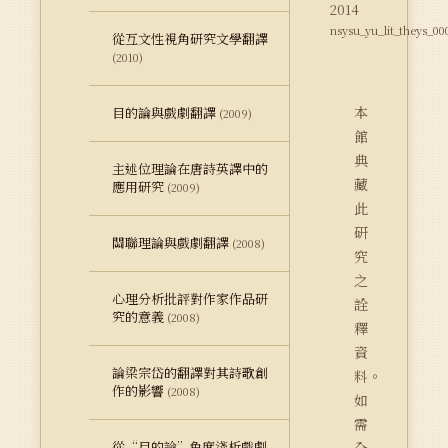
2014
nsysu_yu_lit_theys_00
從互文性視角研究文學翻譯
(2010)
本
目的論與戲劇翻譯
(2009)
館
典
主述位理論在唐詩英譯中的
藏
應用研究
(2009)
此
研
關聯理論與戲劇翻譯
(2008)
究
之
心理分析批評對作家作品研
詮
究的意義
(2008)
釋
資
論梁宗岱的翻譯對其詩歌創
料。
作的影響
(2008)
如
需
從“目的論”角度淺析戲劇