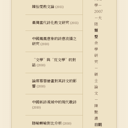
學－
鐘怡雯散文論
(2011)
2007
－大
臺灣當代詩化散文研究
(2011)
陸
類
型
中國鳳凰意象的詩意流播之
余
研究
(2010)
學
研
“文學”與“反文學”的對
究
話
(2010)
－
碩
士
論席慕蓉繪畫對其詩文的影
響
(2010)
論
文
－
中國新詩視域中的現代歌詩
陳
(2010)
艷
濃
隱喻轉喻對比分析
(2010)
日期