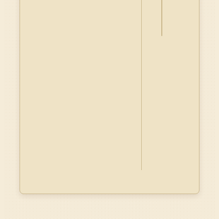
料
Dublin
Core