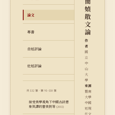
簡
媜
散
論文
文
論
專書
作
者
自述評論
國
立
中
他述評論
山
大
學
來源
共 132 筆 · 第 91–110 筆
暨南
大學
接受美學視角下中國古詩意
中國
象英譯的審美對等
(2011)
近現
代文