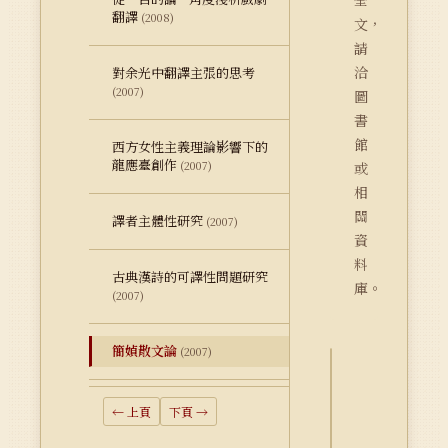
全
翻譯
(2008)
文，
請
洽
對余光中翻譯主張的思考
(2007)
圖
書
館
西方女性主義理論影響下的
龍應臺創作
(2007)
或
相
關
譯者主體性研究
(2007)
資
料
古典漢詩的可譯性問題研究
庫。
(2007)
簡媜散文論
(2007)
詮
← 上頁
下頁 →
釋
資