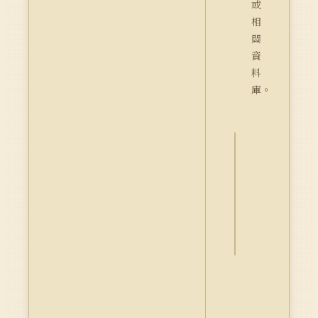
或
相
關
資
料
庫。
詮
釋
資
料
Dublin
Core