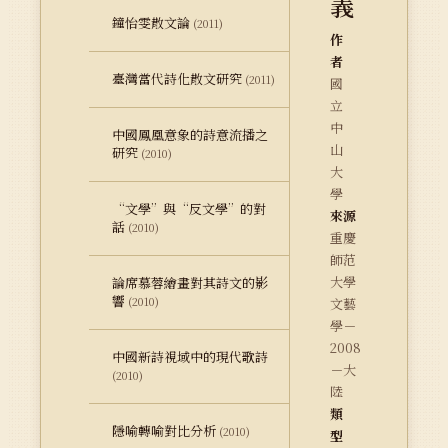
義
鐘怡雯散文論
(2011)
作
者
臺灣當代詩化散文研究
(2011)
國
立
中
中國鳳凰意象的詩意流播之
山
研究
(2010)
大
學
“文學”與“反文學”的對
來源
話
(2010)
重慶
師范
大學
論席慕蓉繪畫對其詩文的影
響
(2010)
文藝
學－
2008
中國新詩視域中的現代歌詩
－大
(2010)
陸
類
隱喻轉喻對比分析
(2010)
型