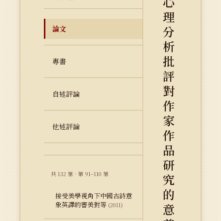
心
理
分
論文
析
批
專書
評
對
自述評論
作
家
他述評論
作
品
研
共 132 筆 · 第 91–110 筆
究
的
接受美學視角下中國古詩意
象英譯的審美對等
意
(2011)