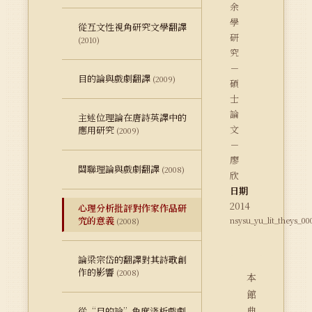
余
學
從互文性視角研究文學翻譯
研
(2010)
究
－
目的論與戲劇翻譯
(2009)
碩
士
論
主述位理論在唐詩英譯中的
文
應用研究
(2009)
－
廖
關聯理論與戲劇翻譯
(2008)
欣
日期
2014
心理分析批評對作家作品研
究的意義
nsysu_yu_lit_theys_00
(2008)
論梁宗岱的翻譯對其詩歌創
作的影響
(2008)
本
館
典
從“目的論”角度淺析戲劇