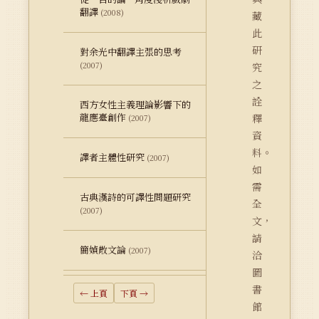
翻譯
(2008)
藏
此
研
對余光中翻譯主張的思考
(2007)
究
之
詮
西方女性主義理論影響下的
龍應臺創作
釋
(2007)
資
料。
譯者主體性研究
(2007)
如
需
古典漢詩的可譯性問題研究
全
(2007)
文，
請
簡媜散文論
(2007)
洽
圖
書
← 上頁
下頁 →
館