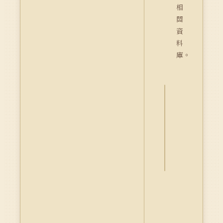
相
關
資
料
庫。
詮
釋
資
料
Dublin
Core