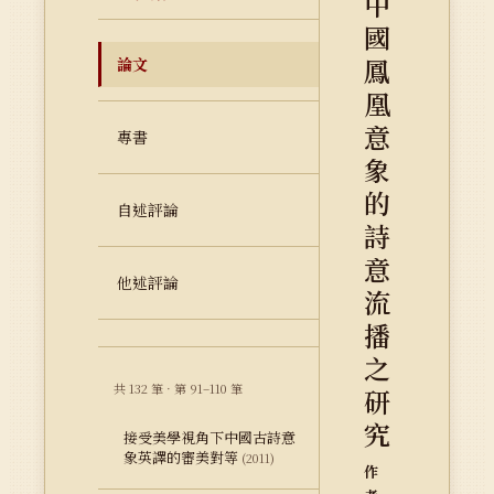
中
國
鳳
論文
凰
意
專書
象
的
自述評論
詩
意
他述評論
流
播
之
共 132 筆 · 第 91–110 筆
研
究
接受美學視角下中國古詩意
象英譯的審美對等
(2011)
作