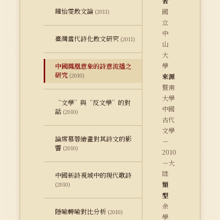
者
鐘怡雯散文論
國
(2011)
立
中
臺灣當代詩化散文研究
(2011)
山
大
學
中國鳳凰意象的詩意流播之
研究
(2010)
來源
暨南
大學
“文學”與“反文學”的對
中國
話
(2010)
古代
文學
論席慕蓉繪畫對其詩文的影
－
響
(2010)
2010
－大
陸
中國新詩視域中的現代歌詩
類
(2010)
型
余
隱喻轉喻對比分析
(2010)
學