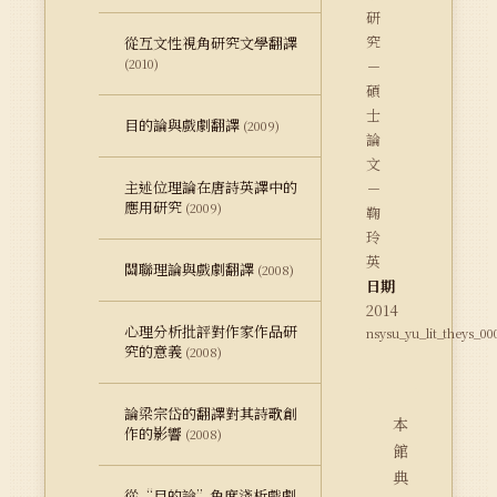
研
究
從互文性視角研究文學翻譯
(2010)
－
碩
士
目的論與戲劇翻譯
(2009)
論
文
主述位理論在唐詩英譯中的
－
應用研究
(2009)
鞠
玲
英
關聯理論與戲劇翻譯
(2008)
日期
2014
心理分析批評對作家作品研
nsysu_yu_lit_theys_0
究的意義
(2008)
論梁宗岱的翻譯對其詩歌創
本
作的影響
(2008)
館
典
從“目的論”角度淺析戲劇