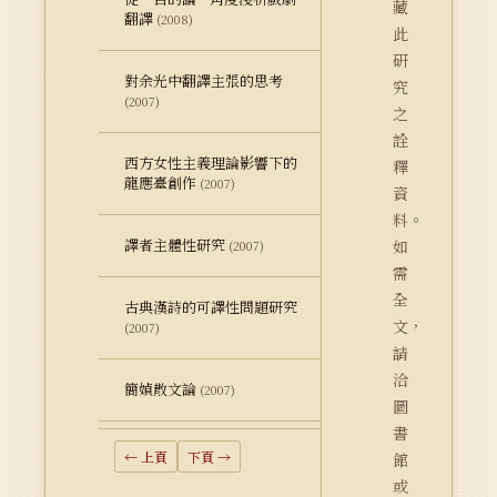
藏
翻譯
(2008)
此
研
對余光中翻譯主張的思考
究
(2007)
之
詮
西方女性主義理論影響下的
釋
龍應臺創作
(2007)
資
料。
譯者主體性研究
如
(2007)
需
全
古典漢詩的可譯性問題研究
文，
(2007)
請
洽
簡媜散文論
(2007)
圖
書
← 上頁
下頁 →
館
或