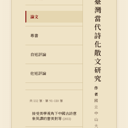
臺
灣
當
論文
代
詩
專書
化
散
自述評論
文
研
他述評論
究
作
者
國
共 132 筆 · 第 91–110 筆
立
中
接受美學視角下中國古詩意
象英譯的審美對等
(2011)
山
大