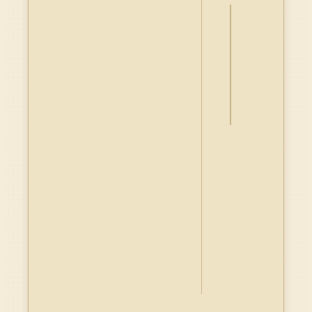
詮
釋
資
料
Dublin
Core