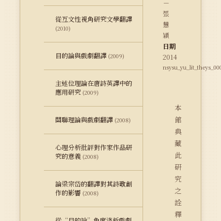
－
張
從互文性視角研究文學翻譯
慧
(2010)
穎
日期
目的論與戲劇翻譯
(2009)
2014
nsysu_yu_lit_theys_00
主述位理論在唐詩英譯中的
應用研究
(2009)
本
館
關聯理論與戲劇翻譯
(2008)
典
藏
心理分析批評對作家作品研
此
究的意義
(2008)
研
究
論梁宗岱的翻譯對其詩歌創
之
作的影響
(2008)
詮
釋
從“目的論”角度淺析戲劇