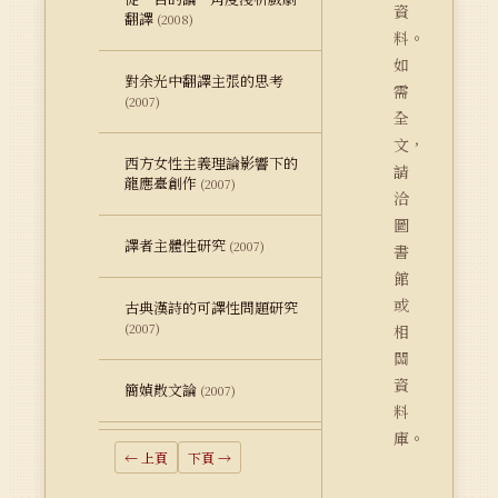
資
翻譯
(2008)
料。
如
對余光中翻譯主張的思考
需
(2007)
全
文，
西方女性主義理論影響下的
請
龍應臺創作
(2007)
洽
圖
譯者主體性研究
(2007)
書
館
或
古典漢詩的可譯性問題研究
(2007)
相
關
資
簡媜散文論
(2007)
料
庫。
← 上頁
下頁 →