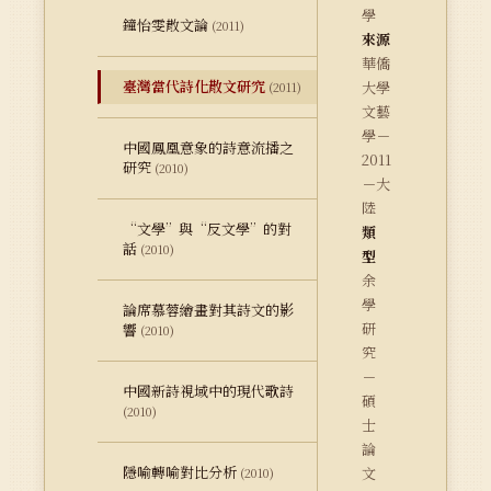
學
鐘怡雯散文論
(2011)
來源
華僑
臺灣當代詩化散文研究
大學
(2011)
文藝
學－
中國鳳凰意象的詩意流播之
2011
研究
(2010)
－大
陸
“文學”與“反文學”的對
類
話
(2010)
型
余
學
論席慕蓉繪畫對其詩文的影
研
響
(2010)
究
－
中國新詩視域中的現代歌詩
碩
(2010)
士
論
隱喻轉喻對比分析
文
(2010)